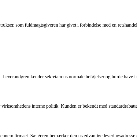
instrukser, som fuldmagtsgiveren har givet i forbindelse med en retshand
 Leverandøren kender sekretærens normale beføjelser og burde have inds
der virksomhedens interne politik. Kunden er bekendt med standardrabat
rug gennem firmaet. Sælgeren bemærker den usædvanlige leveringsadresse 