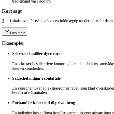
tredjemand var i god tro.
Kort sagt
§ 11 i aftaleloven fastslår, at hvis en fuldmægtig træder uden for de 
Læs mere
Eksempler
Sekretær bestiller dyre varer
En sekretær bestiller dyre kontormøbler uden chefens samtykke.
ikke virksomheden.
Salgschef indgår rabataftale
En salgschef lover en ekstraordinær rabat, som klart overskri
bundet af rabataftalen.
Forhandler køber ind til privat brug
En indkøber hos et firma bestiller varer til sit eget private b