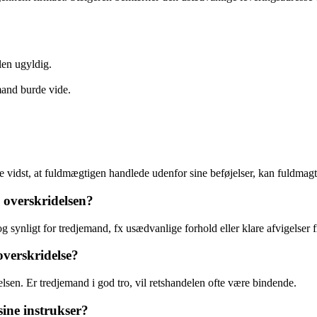
len ugyldig.
mand burde vide.
 vidst, at fuldmægtigen handlede udenfor sine beføjelser, kan fuldmag
overskridelsen?
g synligt for tredjemand, fx usædvanlige forhold eller klare afvigelser f
overskridelse?
sen. Er tredjemand i god tro, vil retshandelen ofte være bindende.
sine instrukser?