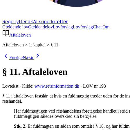
Regelrytter.dk
AI superkræfter
Gældende lov
Gældende
lov
Lovforslag
Lov
forslag
Chat
|
Om
Aftaleloven
Aftaleloven
>
1. kapitel
>
§ 11.
Forrige
Næste
§ 11.
Aftaleloven
Lovtekst
·
Kilde:
www.retsinformation.dk
·
LOV nr 193
§ 11 i aftaleloven fastslår, at hvis en fuldmægtig træder uden for de
retshandel
.
Har fuldmægtigen ved retshandelens foretagelse handlet i strid 
fuldmægtigen således overskred sin beføjelse.
Stk.
2
.
Er fuldmagten en sådan som omtalt i § 18, og har fuldmæ