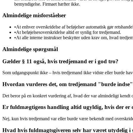
bemyndigelse. Firmaet hæfter ikke.
Almindelige misforståelser
•
At enhver overskridelse af beføjelser automatisk gør retshande
•
At beføjelsesoverskridelse altid er synlig for tredjemand.
•
At alle interne instrukser beskytter uden krav om, hvad tredje
Almindelige spørgsmål
Gælder § 11 også, hvis tredjemand er i god tro?
Som udgangspunkt ikke – hvis tredjemand ikke vidste eller burde have
Hvordan vurderes det, om tredjemand "burde indse" 
Det beror på en konkret vurdering af, hvad der var almindeligt kendt o
Er fuldmægtigens handling altid ugyldig, hvis der er 
Nej, kun hvis tredjemand var eller burde være bekendt med overskridel
Hvad hvis fuldmagtsgiveren selv har været utydelig i 