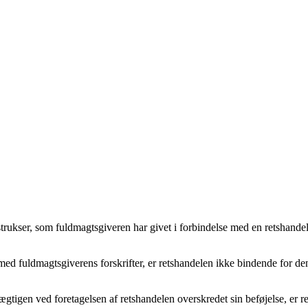
 instrukser, som fuldmagtsgiveren har givet i forbindelse med en retsha
med fuldmagtsgiverens forskrifter, er retshandelen ikke bindende for den
gtigen ved foretagelsen af retshandelen overskredet sin beføjelse, er 