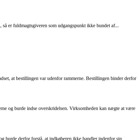
el, så er fuldmagtsgiveren som udgangspunkt ikke bundet af...
et, at bestillingen var udenfor rammerne. Bestillingen binder derfor
terne og burde indse overskridelsen. Virksomheden kan nægte at være
og burde derfor forstå, at indkøberen ikke handler indenfor sin