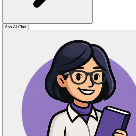
Åbn AI Chat