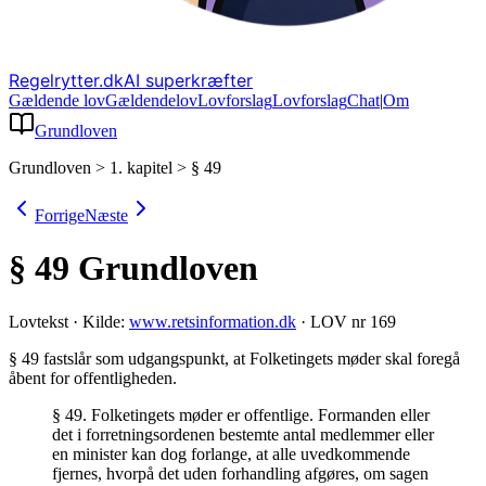
Regelrytter.dk
AI superkræfter
Gældende lov
Gældende
lov
Lovforslag
Lov
forslag
Chat
|
Om
Grundloven
Grundloven
>
1. kapitel
>
§ 49
Forrige
Næste
§ 49
Grundloven
Lovtekst
·
Kilde:
www.retsinformation.dk
·
LOV nr 169
§ 49 fastslår som udgangspunkt, at Folketingets møder skal foregå
åbent for offentligheden
.
§ 49. Folketingets møder er offentlige. Formanden eller
det i forretningsordenen bestemte antal medlemmer eller
en minister kan dog forlange, at alle uvedkommende
fjernes, hvorpå det uden forhandling afgøres, om sagen