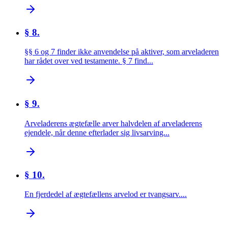
§ 8.
§§ 6 og 7 finder ikke anvendelse på aktiver, som arveladeren
har rådet over ved testamente. § 7 find...
§ 9.
Arveladerens ægtefælle arver halvdelen af arveladerens
ejendele, når denne efterlader sig livsarving...
§ 10.
En fjerdedel af ægtefællens arvelod er tvangsarv....