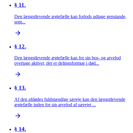
§ 11.
Den længstlevende ægtefælle kan forlods udtage genstande,
som...
§ 12.
Den længstlevende ægtefælle kan for sin bos- og arvelod
overtage aktiver, der er delingsformue i død...
§ 13.
Af den afdødes fuldstændige særeje kan den længstlevende
ægtefælle inden for sin arvelod af særejet ...
§ 14.