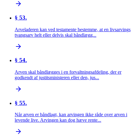
§ 53.
Arveladeren kan ved testamente bestemme, at en livsarvings
tvangsarv helt eller delvis skal båndlægg...
§ 54.
Arven skal båndlægges i en forvaltningsafdeling, der er
godkendt af justitsministeren eller den, jus...
§ 55.
Når arven er båndlagt, kan arvingen ikke råde over arven i
levende live. Arvingen kan dog hæve rente...