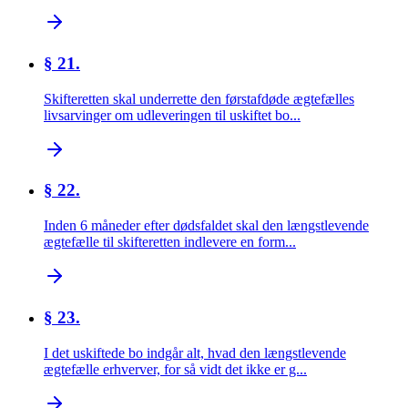
§ 21.
Skifteretten skal underrette den førstafdøde ægtefælles
livsarvinger om udleveringen til uskiftet bo...
§ 22.
Inden 6 måneder efter dødsfaldet skal den længstlevende
ægtefælle til skifteretten indlevere en form...
§ 23.
I det uskiftede bo indgår alt, hvad den længstlevende
ægtefælle erhverver, for så vidt det ikke er g...