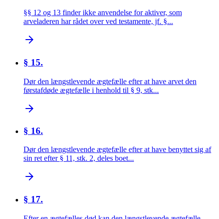
§§ 12 og 13 finder ikke anvendelse for aktiver, som
arveladeren har rådet over ved testamente, jf. §...
§ 15.
Dør den længstlevende ægtefælle efter at have arvet den
førstafdøde ægtefælle i henhold til § 9, stk...
§ 16.
Dør den længstlevende ægtefælle efter at have benyttet sig af
sin ret efter § 11, stk. 2, deles boet...
§ 17.
Efter en ægtefælles død kan den længstlevende ægtefælle