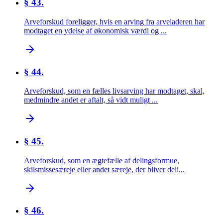
§ 43.
Arveforskud foreligger, hvis en arving fra arveladeren har
modtaget en ydelse af økonomisk værdi og ...
§ 44.
Arveforskud, som en fælles livsarving har modtaget, skal,
medmindre andet er aftalt, så vidt muligt ...
§ 45.
Arveforskud, som en ægtefælle af delingsformue,
skilsmissesæreje eller andet særeje, der bliver deli...
§ 46.