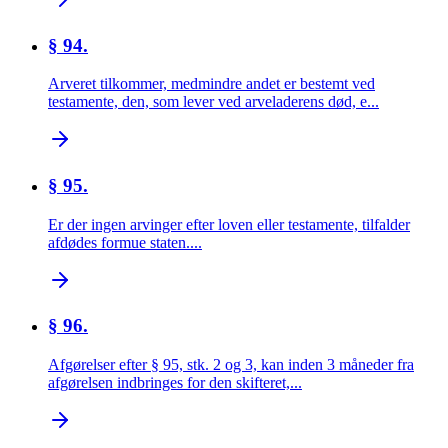
§ 94.
Arveret tilkommer, medmindre andet er bestemt ved
testamente, den, som lever ved arveladerens død, e...
§ 95.
Er der ingen arvinger efter loven eller testamente, tilfalder
afdødes formue staten....
§ 96.
Afgørelser efter § 95, stk. 2 og 3, kan inden 3 måneder fra
afgørelsen indbringes for den skifteret,...