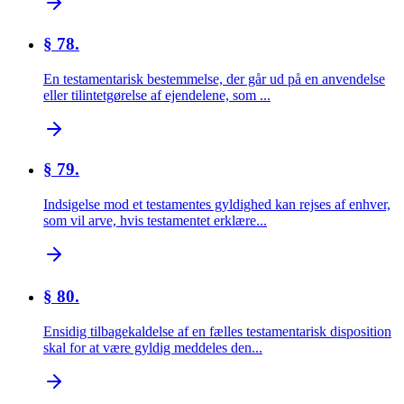
§ 78.
En testamentarisk bestemmelse, der går ud på en anvendelse
eller tilintetgørelse af ejendelene, som ...
§ 79.
Indsigelse mod et testamentes gyldighed kan rejses af enhver,
som vil arve, hvis testamentet erklære...
§ 80.
Ensidig tilbagekaldelse af en fælles testamentarisk disposition
skal for at være gyldig meddeles den...