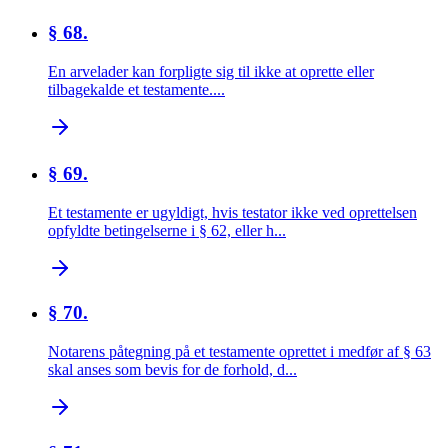
§ 68.
En arvelader kan forpligte sig til ikke at oprette eller
tilbagekalde et testamente....
§ 69.
Et testamente er ugyldigt, hvis testator ikke ved oprettelsen
opfyldte betingelserne i § 62, eller h...
§ 70.
Notarens påtegning på et testamente oprettet i medfør af § 63
skal anses som bevis for de forhold, d...