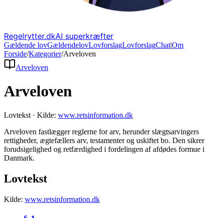
Regelrytter.dk
AI superkræfter
Gældende lov
Gældende
lov
Lovforslag
Lov
forslag
Chat
|
Om
Forside
/
Kategorier
/
Arveloven
Arveloven
Arveloven
Lovtekst
·
Kilde:
www.retsinformation.dk
Arveloven fastlægger reglerne for arv, herunder slægtsarvingers
rettigheder, ægtefællers arv, testamenter og uskiftet bo. Den sikrer
forudsigelighed og retfærdighed i fordelingen af afdødes formue i
Danmark.
Lovtekst
Kilde:
www.retsinformation.dk