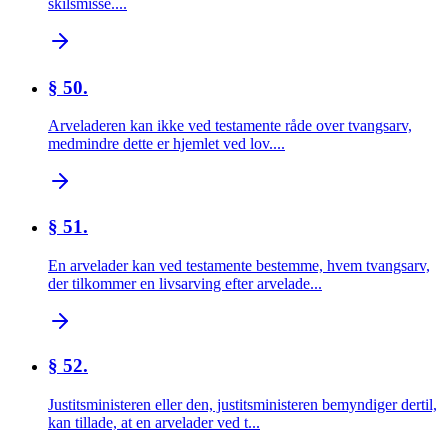
skilsmisse....
§ 50.
Arveladeren kan ikke ved testamente råde over tvangsarv,
medmindre dette er hjemlet ved lov....
§ 51.
En arvelader kan ved testamente bestemme, hvem tvangsarv,
der tilkommer en livsarving efter arvelade...
§ 52.
Justitsministeren eller den, justitsministeren bemyndiger dertil,
kan tillade, at en arvelader ved t...