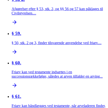
Afgørelser efter § 53, stk. 2, og §§ 56 og 57 kan påklages til
Civilstyrelsen....
§ 59.
§ 50, stk. 2 og 3, finder tilsvarende anvendelse ved friarv....
§ 60.
Friarv kan ved testamente indsættes i en
successionsrækkefølge, således at arven tilfalder en arving...
§ 61.
Friarv kan båndlægges ved testamente, når arveladeren finder,