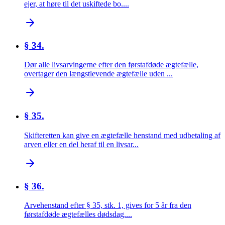
ejer, at høre til det uskiftede bo....
§ 34.
Dør alle livsarvingerne efter den førstafdøde ægtefælle,
overtager den længstlevende ægtefælle uden ...
§ 35.
Skifteretten kan give en ægtefælle henstand med udbetaling af
arven eller en del heraf til en livsar...
§ 36.
Arvehenstand efter § 35, stk. 1, gives for 5 år fra den
førstafdøde ægtefælles dødsdag....