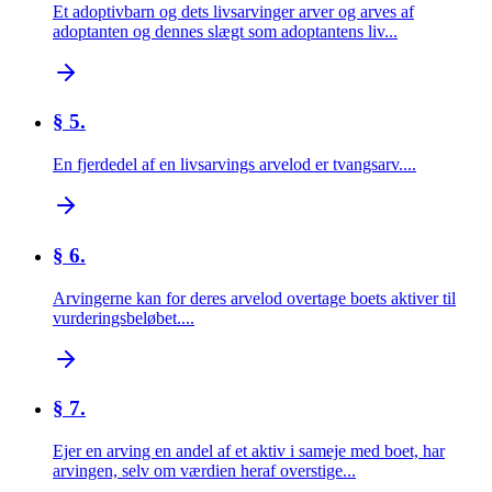
Et adoptivbarn og dets livsarvinger arver og arves af
adoptanten og dennes slægt som adoptantens liv...
§ 5.
En fjerdedel af en livsarvings arvelod er tvangsarv....
§ 6.
Arvingerne kan for deres arvelod overtage boets aktiver til
vurderingsbeløbet....
§ 7.
Ejer en arving en andel af et aktiv i sameje med boet, har
arvingen, selv om værdien heraf overstige...