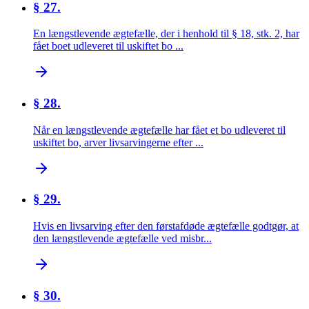
§ 27.
En længstlevende ægtefælle, der i henhold til § 18, stk. 2, har
fået boet udleveret til uskiftet bo ...
§ 28.
Når en længstlevende ægtefælle har fået et bo udleveret til
uskiftet bo, arver livsarvingerne efter ...
§ 29.
Hvis en livsarving efter den førstafdøde ægtefælle godtgør, at
den længstlevende ægtefælle ved misbr...
§ 30.