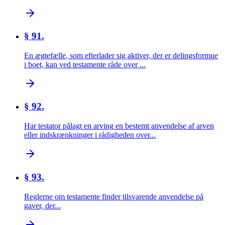
§ 91.
En ægtefælle, som efterlader sig aktiver, der er delingsformue
i boet, kan ved testamente råde over ...
§ 92.
Har testator pålagt en arving en bestemt anvendelse af arven
eller indskrænkninger i rådigheden over...
§ 93.
Reglerne om testamente finder tilsvarende anvendelse på
gaver, der...