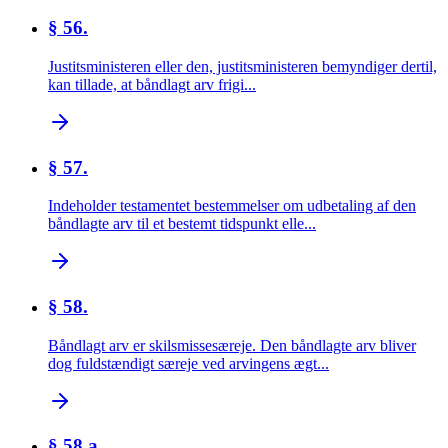
§ 56.
Justitsministeren eller den, justitsministeren bemyndiger dertil,
kan tillade, at båndlagt arv frigi...
§ 57.
Indeholder testamentet bestemmelser om udbetaling af den
båndlagte arv til et bestemt tidspunkt elle...
§ 58.
Båndlagt arv er skilsmissesæreje. Den båndlagte arv bliver
dog fuldstændigt særeje ved arvingens ægt...
§ 58 a.