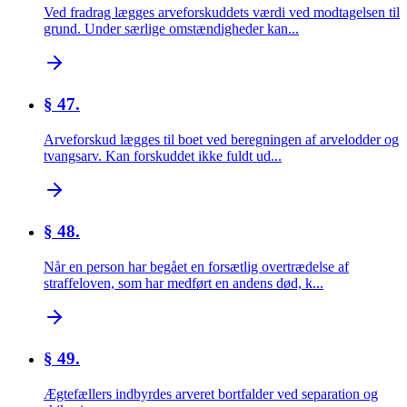
Ved fradrag lægges arveforskuddets værdi ved modtagelsen til
grund. Under særlige omstændigheder kan...
§ 47.
Arveforskud lægges til boet ved beregningen af arvelodder og
tvangsarv. Kan forskuddet ikke fuldt ud...
§ 48.
Når en person har begået en forsætlig overtrædelse af
straffeloven, som har medført en andens død, k...
§ 49.
Ægtefællers indbyrdes arveret bortfalder ved separation og