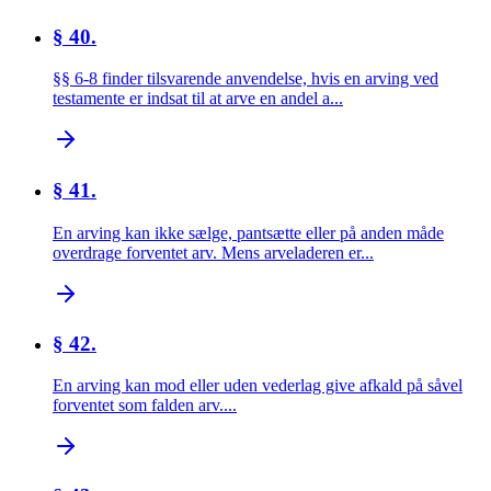
§ 40.
§§ 6-8 finder tilsvarende anvendelse, hvis en arving ved
testamente er indsat til at arve en andel a...
§ 41.
En arving kan ikke sælge, pantsætte eller på anden måde
overdrage forventet arv. Mens arveladeren er...
§ 42.
En arving kan mod eller uden vederlag give afkald på såvel
forventet som falden arv....