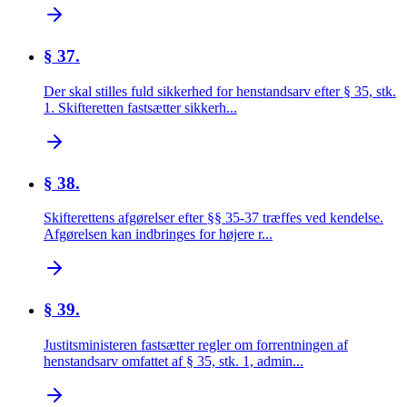
§ 37.
Der skal stilles fuld sikkerhed for henstandsarv efter § 35, stk.
1. Skifteretten fastsætter sikkerh...
§ 38.
Skifterettens afgørelser efter §§ 35-37 træffes ved kendelse.
Afgørelsen kan indbringes for højere r...
§ 39.
Justitsministeren fastsætter regler om forrentningen af
henstandsarv omfattet af § 35, stk. 1, admin...