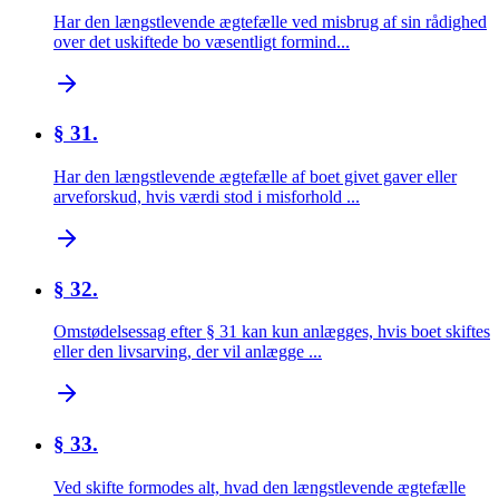
Har den længstlevende ægtefælle ved misbrug af sin rådighed
over det uskiftede bo væsentligt formind...
§ 31.
Har den længstlevende ægtefælle af boet givet gaver eller
arveforskud, hvis værdi stod i misforhold ...
§ 32.
Omstødelsessag efter § 31 kan kun anlægges, hvis boet skiftes
eller den livsarving, der vil anlægge ...
§ 33.
Ved skifte formodes alt, hvad den længstlevende ægtefælle