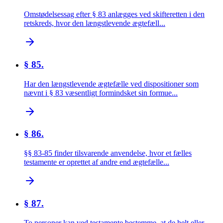
Omstødelsessag efter § 83 anlægges ved skifteretten i den
retskreds, hvor den længstlevende ægtefæll...
§ 85.
Har den længstlevende ægtefælle ved dispositioner som
nævnt i § 83 væsentligt formindsket sin formue...
§ 86.
§§ 83-85 finder tilsvarende anvendelse, hvor et fælles
testamente er oprettet af andre end ægtefælle...
§ 87.
To personer kan ved testamente bestemme, at de helt eller