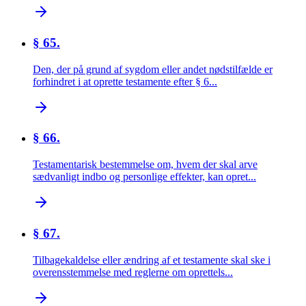
§ 65.
Den, der på grund af sygdom eller andet nødstilfælde er
forhindret i at oprette testamente efter § 6...
§ 66.
Testamentarisk bestemmelse om, hvem der skal arve
sædvanligt indbo og personlige effekter, kan opret...
§ 67.
Tilbagekaldelse eller ændring af et testamente skal ske i
overensstemmelse med reglerne om oprettels...