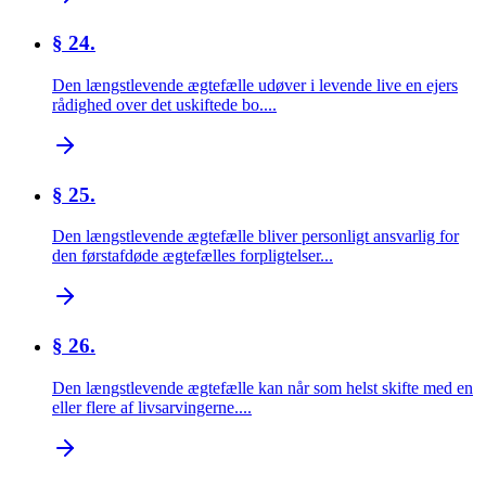
§ 24.
Den længstlevende ægtefælle udøver i levende live en ejers
rådighed over det uskiftede bo....
§ 25.
Den længstlevende ægtefælle bliver personligt ansvarlig for
den førstafdøde ægtefælles forpligtelser...
§ 26.
Den længstlevende ægtefælle kan når som helst skifte med en
eller flere af livsarvingerne....