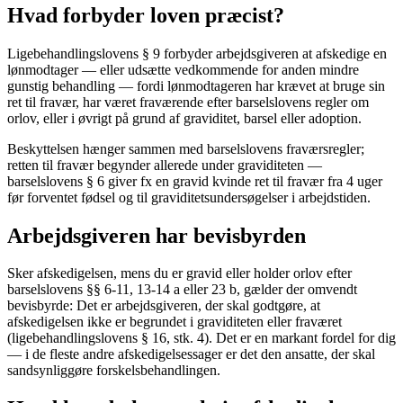
Hvad forbyder loven præcist?
Ligebehandlingslovens § 9 forbyder arbejdsgiveren at afskedige en
lønmodtager — eller udsætte vedkommende for anden mindre
gunstig behandling — fordi lønmodtageren har krævet at bruge sin
ret til fravær, har været fraværende efter barselslovens regler om
orlov, eller i øvrigt på grund af graviditet, barsel eller adoption.
Beskyttelsen hænger sammen med barselslovens fraværsregler;
retten til fravær begynder allerede under graviditeten —
barselslovens § 6 giver fx en gravid kvinde ret til fravær fra 4 uger
før forventet fødsel og til graviditetsundersøgelser i arbejdstiden.
Arbejdsgiveren har bevisbyrden
Sker afskedigelsen, mens du er gravid eller holder orlov efter
barselslovens §§ 6-11, 13-14 a eller 23 b, gælder der omvendt
bevisbyrde: Det er arbejdsgiveren, der skal godtgøre, at
afskedigelsen ikke er begrundet i graviditeten eller fraværet
(ligebehandlingslovens § 16, stk. 4). Det er en markant fordel for dig
— i de fleste andre afskedigelsessager er det den ansatte, der skal
sandsynliggøre forskelsbehandlingen.