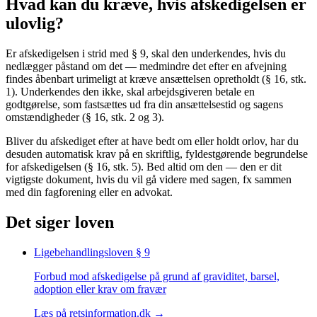
Hvad kan du kræve, hvis afskedigelsen er
ulovlig?
Er afskedigelsen i strid med § 9, skal den underkendes, hvis du
nedlægger påstand om det — medmindre det efter en afvejning
findes åbenbart urimeligt at kræve ansættelsen opretholdt (§ 16, stk.
1). Underkendes den ikke, skal arbejdsgiveren betale en
godtgørelse, som fastsættes ud fra din ansættelsestid og sagens
omstændigheder (§ 16, stk. 2 og 3).
Bliver du afskediget efter at have bedt om eller holdt orlov, har du
desuden automatisk krav på en skriftlig, fyldestgørende begrundelse
for afskedigelsen (§ 16, stk. 5). Bed altid om den — den er dit
vigtigste dokument, hvis du vil gå videre med sagen, fx sammen
med din fagforening eller en advokat.
Det siger loven
Ligebehandlingsloven
§ 9
Forbud mod afskedigelse på grund af graviditet, barsel,
adoption eller krav om fravær
Læs på retsinformation.dk →