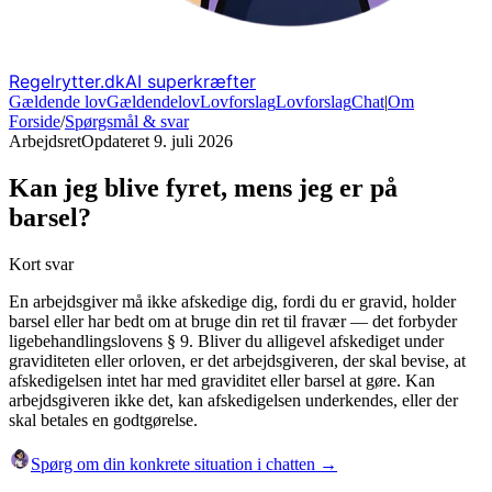
Regelrytter.dk
AI superkræfter
Gældende lov
Gældende
lov
Lovforslag
Lov
forslag
Chat
|
Om
Forside
/
Spørgsmål & svar
Arbejdsret
Opdateret
9. juli 2026
Kan jeg blive fyret, mens jeg er på
barsel?
Kort svar
En arbejdsgiver må ikke afskedige dig, fordi du er gravid, holder
barsel eller har bedt om at bruge din ret til fravær — det forbyder
ligebehandlingslovens § 9. Bliver du alligevel afskediget under
graviditeten eller orloven, er det arbejdsgiveren, der skal bevise, at
afskedigelsen intet har med graviditet eller barsel at gøre. Kan
arbejdsgiveren ikke det, kan afskedigelsen underkendes, eller der
skal betales en godtgørelse.
Spørg om din konkrete situation i chatten →