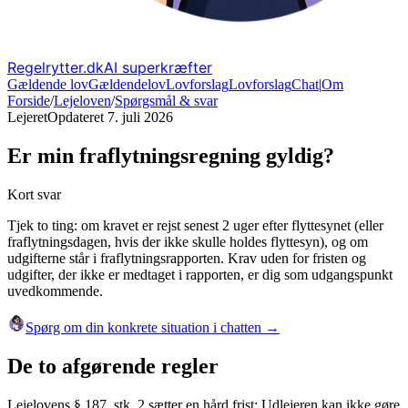
Regelrytter.dk
AI superkræfter
Gældende lov
Gældende
lov
Lovforslag
Lov
forslag
Chat
|
Om
Forside
/
Lejeloven
/
Spørgsmål & svar
Lejeret
Opdateret
7. juli 2026
Er min fraflytningsregning gyldig?
Kort svar
Tjek to ting: om kravet er rejst senest 2 uger efter flyttesynet (eller
fraflytningsdagen, hvis der ikke skulle holdes flyttesyn), og om
udgifterne står i fraflytningsrapporten. Krav uden for fristen og
udgifter, der ikke er medtaget i rapporten, er dig som udgangspunkt
uvedkommende.
Spørg om din konkrete situation i chatten →
De to afgørende regler
Lejelovens § 187, stk. 2 sætter en hård frist: Udlejeren kan ikke gøre