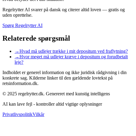
Regelrytter AI svarer på dansk og citerer altid loven — gratis og
uden oprettelse.
Spørg Regelrytter AI
Relaterede spørgsmål
→
Hvad må udlejer trække i mit depositum ved fraflytning?
→
Hvor meget må udlejer kræve i depositum og forudbetalt
leje?
Indholdet er generel information og ikke juridisk rådgivning i din
konkrete sag. Kilderne linker til den gældende lovtekst på
retsinformation.dk.
© 2025 regelrytter.dk. Genereret med kunstig intelligens
AI kan lave fejl - kontroller altid vigtige oplysninger
Privatlivspolitik
Vilkår