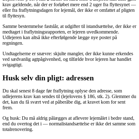
krav gældende, når der er forløbet mere end 2 uger fra flyttesynet —
eller fra fraflytningsdagen for lejemål, der ikke er omfattet af pligten
til flyttesyn.
Samme bestemmelse fastslår, at udgifter til istandsættelse, der ikke er
medtaget i fraflytningsrapporten, er lejeren uvedkommende.
Udlejeren kan altså ikke efterfølgende lægge nye poster på
regningen.
Undtagelserne er snævre: skjulte mangler, der ikke kunne erkendes
ved sædvanlig agtpågivenhed, og tilfælde hvor lejeren har handlet
svigagtigt.
Husk selv din pligt: adressen
Du skal senest 8 dage før fraflytning oplyse den adresse, som
udlejerens krav kan sendes til (lejelovens § 186, stk. 2). Glemmer du
det, kan du få svært ved at påberåbe dig, at kravet kom for sent
frem.
Og husk: Du må aldrig pålægges at aflevere lejemålet i bedre stand,
end du overtog det i — normalistandsættelse er ikke det samme som
totalrenovering.