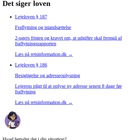
Det siger loven
Lejeloven
§ 187
Fraflytning og istandsættelse
2-ugers fristen og kravet om, at udgifter skal fremgå af
fraflytningsrapporten
Læs på retsinformation.dk →
Lejeloven
§ 186
Besigtigelse og adresseoplysning
Lejerens pligt til at oplyse ny adresse senest 8 dage før
fraflytning
Læs på retsinformation.dk →
Hvad betyder det i din situation?