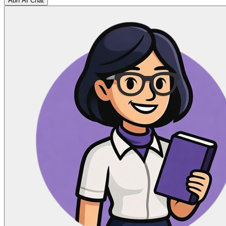
Åbn AI Chat