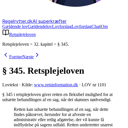
Regelrytter.dk
AI superkræfter
Gældende lov
Gældende
lov
Lovforslag
Lov
forslag
Chat
|
Om
Retsplejeloven
Retsplejeloven
>
32. kapitel
>
§ 345.
Forrige
Næste
§ 345.
Retsplejeloven
Lovtekst
·
Kilde:
www.retsinformation.dk
·
LOV nr 1101
§ 345 i retsplejeloven giver retten en fleksibel mulighed for at
udsætte behandlingen af en sag, når det skønnes nødvendigt
.
Retten kan udsætte behandlingen af en sag, når dette
findes påkrævet, herunder for at afvente en
administrativ eller retlig afgørelse, der vil kunne få
indflydelse på sagens udfald. Retten underretter snarest