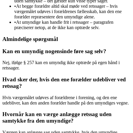
uden samtykke – det gælder kun visse typer sager.
•
At begge forældre altid skal møde ved retssager – hvis
værgemålet udøves i forældrenes fællesskab, kan den ene
forælder repræsentere den umyndige alene.
•
At umyndige kan handle frit i retssager – paragrafen
præciserer netop, at de ikke kan optræde selv.
Almindelige spørgsmål
Kan en umyndig nogensinde føre sag selv?
Nej, ifølge § 257 kan en umyndig ikke optræde på egen hånd i
retssager.
Hvad sker der, hvis den ene forælder udebliver ved
retssag?
Hvis værgemålet udøves af forældrene i forening, og den ene
udebliver, kan den anden forælder handle på den umyndiges vegne.
Hvornår kan en værge anlægge retssag uden
samtykke fra den umyndige?
Værgen kan anlægge sag uden samtykke, hvis den umyndige