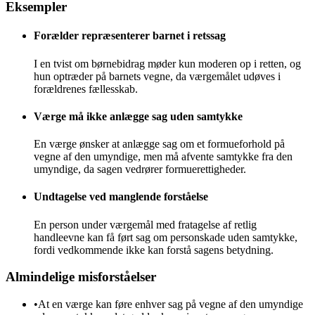
Eksempler
Forælder repræsenterer barnet i retssag
I en tvist om børnebidrag møder kun moderen op i retten, og
hun optræder på barnets vegne, da værgemålet udøves i
forældrenes fællesskab.
Værge må ikke anlægge sag uden samtykke
En værge ønsker at anlægge sag om et formueforhold på
vegne af den umyndige, men må afvente samtykke fra den
umyndige, da sagen vedrører formuerettigheder.
Undtagelse ved manglende forståelse
En person under værgemål med fratagelse af retlig
handleevne kan få ført sag om personskade uden samtykke,
fordi vedkommende ikke kan forstå sagens betydning.
Almindelige misforståelser
•
At en værge kan føre enhver sag på vegne af den umyndige