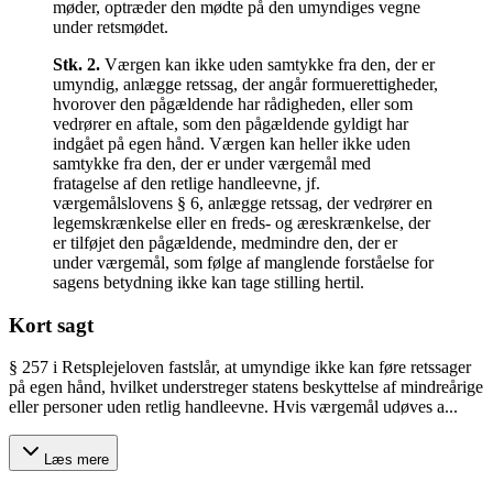
møder, optræder den mødte på den umyndiges vegne
under retsmødet.
Stk.
2
.
Værgen kan ikke uden samtykke fra den, der er
umyndig, anlægge retssag, der angår formuerettigheder,
hvorover den pågældende har rådigheden, eller som
vedrører en aftale, som den pågældende gyldigt har
indgået på egen hånd. Værgen kan heller ikke uden
samtykke fra den, der er under værgemål med
fratagelse af den retlige handleevne, jf.
værgemålslovens § 6, anlægge retssag, der vedrører en
legemskrænkelse eller en freds- og æreskrænkelse, der
er tilføjet den pågældende, medmindre den, der er
under værgemål, som følge af manglende forståelse for
sagens betydning ikke kan tage stilling hertil.
Kort sagt
§ 257 i Retsplejeloven fastslår, at umyndige ikke kan føre retssager
på egen hånd, hvilket understreger statens beskyttelse af mindreårige
eller personer uden retlig handleevne. Hvis værgemål udøves a...
Læs mere