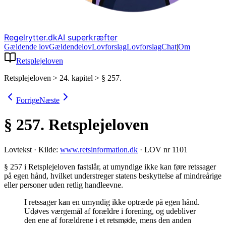
Regelrytter.dk
AI superkræfter
Gældende lov
Gældende
lov
Lovforslag
Lov
forslag
Chat
|
Om
Retsplejeloven
Retsplejeloven
>
24. kapitel
>
§ 257.
Forrige
Næste
§ 257.
Retsplejeloven
Lovtekst
·
Kilde:
www.retsinformation.dk
·
LOV nr 1101
§ 257 i Retsplejeloven fastslår, at umyndige ikke kan føre retssager
på egen hånd, hvilket understreger statens beskyttelse af mindreårige
eller personer uden retlig handleevne
.
I retssager kan en umyndig ikke optræde på egen hånd.
Udøves værgemål af forældre i forening, og udebliver
den ene af forældrene i et retsmøde, mens den anden