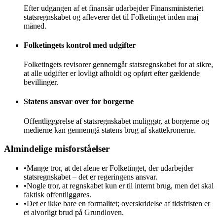
Efter udgangen af et finansår udarbejder Finansministeriet
statsregnskabet og afleverer det til Folketinget inden maj
måned.
Folketingets kontrol med udgifter
Folketingets revisorer gennemgår statsregnskabet for at sikre,
at alle udgifter er lovligt afholdt og opført efter gældende
bevillinger.
Statens ansvar over for borgerne
Offentliggørelse af statsregnskabet muliggør, at borgerne og
medierne kan gennemgå statens brug af skattekronerne.
Almindelige misforståelser
•
Mange tror, at det alene er Folketinget, der udarbejder
statsregnskabet – det er regeringens ansvar.
•
Nogle tror, at regnskabet kun er til internt brug, men det skal
faktisk offentliggøres.
•
Det er ikke bare en formalitet; overskridelse af tidsfristen er
et alvorligt brud på Grundloven.