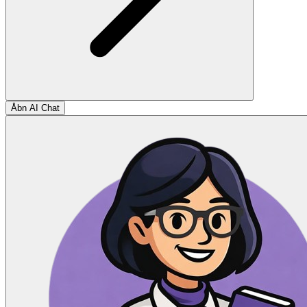
Åbn AI Chat