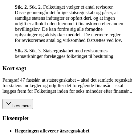
Stk.
2
.
Stk. 2. Folketinget vælger et antal revisorer.
Disse gennemgår det årlige statsregnskab og påser, at
samtlige statens indtægter er opført deri, og at ingen
udgift er afholdt uden hjemmel i finansloven eller anden
bevillingslov. De kan fordre sig alle fornødne
oplysninger og aktstykker meddelt. De nærmere regler
for revisorernes antal og virksomhed fastsættes ved lov.
Stk.
3
.
Stk. 3. Statsregnskabet med revisorernes
bemærkninger forelægges folketinget til beslutning.
Kort sagt
Paragraf 47 fastslår, at statsregnskabet – altså det samlede regnskab
for statens indtægter og udgifter det foregående finansår – skal
lægges frem for Folketinget inden for seks måneder efter finansår...
Læs mere
Eksempler
Regeringen afleverer årsregnskabet