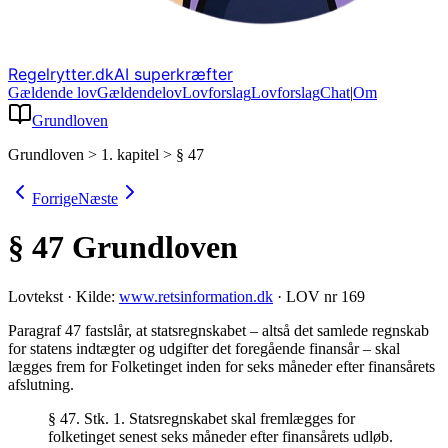
Regelrytter.dk
AI superkræfter
Gældende lov
Gældende
lov
Lovforslag
Lov
forslag
Chat
|
Om
Grundloven
Grundloven
>
1. kapitel
>
§ 47
Forrige
Næste
§ 47
Grundloven
Lovtekst
·
Kilde:
www.retsinformation.dk
·
LOV nr 169
Paragraf 47 fastslår, at statsregnskabet – altså det samlede regnskab
for statens indtægter og udgifter det foregående finansår – skal
lægges frem for Folketinget inden for seks måneder efter finansårets
afslutning
.
§ 47. Stk. 1. Statsregnskabet skal fremlægges for
folketinget senest seks måneder efter finansårets udløb.