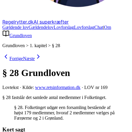
Regelrytter.dk
AI superkræfter
Gældende lov
Gældende
lov
Lovforslag
Lov
forslag
Chat
|
Om
Grundloven
Grundloven
>
1. kapitel
>
§ 28
Forrige
Næste
§ 28
Grundloven
Lovtekst
·
Kilde:
www.retsinformation.dk
·
LOV nr 169
§ 28 fastslår det samlede antal medlemmer i Folketinget
.
§ 28. Folketinget udgør een forsamling bestående af
højst 179 medlemmer, hvoraf 2 medlemmer vælges på
Færøerne og 2 i Grønland.
Kort sagt