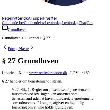
Regelrytter.dk
AI superkræfter
Gældende lov
Gældende
lov
Lovforslag
Lov
forslag
Chat
|
Om
Grundloven
Grundloven
>
1. kapitel
>
§ 27
Forrige
Næste
§ 27
Grundloven
Lovtekst
·
Kilde:
www.retsinformation.dk
·
LOV nr 169
§ 27 handler om tjenestemænd i staten
.
§ 27. Stk. 1. Regler om ansættelse af tjenestemænd
fastsættes ved lov. Ingen kan ansættes som
tjenestemand uden at have indfødsret. Tjenestemænd,
som udnævnes af kongen, afgiver en højtidelig
forsikring om at ville holde grundloven.