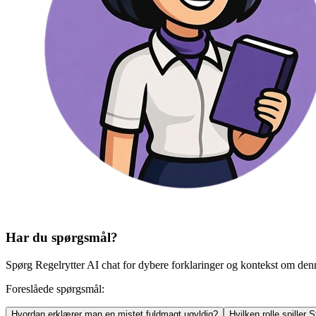
Har du spørgsmål?
Spørg Regelrytter AI chat for dybere forklaringer og kontekst om den
Foreslåede spørgsmål:
Hvordan erklærer man en mistet fuldmagt ugyldig?
Hvilken rolle spiller