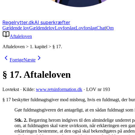
Regelrytter.dk
AI superkræfter
Gældende lov
Gældende
lov
Lovforslag
Lov
forslag
Chat
|
Om
Aftaleloven
Aftaleloven
>
1. kapitel
>
§ 17.
Forrige
Næste
§ 17.
Aftaleloven
Lovtekst
·
Kilde:
www.retsinformation.dk
·
LOV nr 193
§ 17 beskytter fuldmagtsgiver mod misbrug, hvis en fuldmagt, der burde
Gør fuldmagtsgiveren det antageligt, at en sådan fuldmagt som i
Stk.
2
.
Begæring herom indgives til den almindelige underret på
om, at fuldmagten skal være uvirksom, når erklæringen een gang 
erklæringen bestemme, at den også skal bekendtgøres på anden m