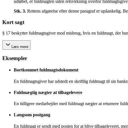
udløbet, er fuldmagten uden retsvirkning overfor fuldmagtsgiver
Stk.
3
.
Rettens afgørelse efter denne paragraf er upåankelig. Be
Kort sagt
§ 17 beskytter fuldmagtsgiver mod misbrug, hvis en fuldmagt, der burd
Læs mere
Eksempler
Bortkommet fuldmagtsdokument
En fuldmagtsgiver har udstedt en skriftlig fuldmagt til sin ban
Fuldmægtig nægter at tilbagelevere
En tidligere medarbejder med fuldmagt nægter at returnere fuldm
Langsom postgang
En fuldmagt er sendt med posten for at blive tilbageleveret, men 