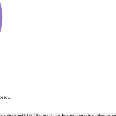
ne lov.
 Statstidende ved § 17?
Kan jeg fortryde, hvis jeg vil genoplive fuldmagten s