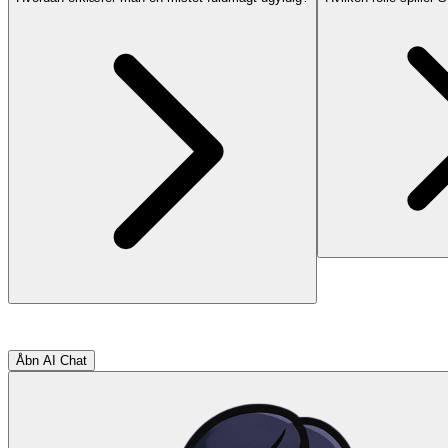
Åbn AI Chat