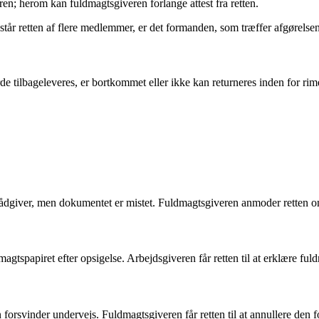
en; herom kan fuldmagtsgiveren forlange attest fra retten.
står retten af flere medlemmer, er det formanden, som træffer afgørelsen
e tilbageleveres, er bortkommet eller ikke kan returneres inden for ri
krådgiver, men dokumentet er mistet. Fuldmagtsgiveren anmoder retten o
agtspapiret efter opsigelse. Arbejdsgiveren får retten til at erklære fu
forsvinder undervejs. Fuldmagtsgiveren får retten til at annullere den f