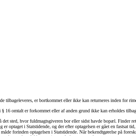
 tilbageleveres, er bortkommet eller ikke kan returneres inden for rime
 § 16 omtalt er forkommet eller af anden grund ikke kan erholdes tilbag
 det sted, hvor fuldmagtsgiveren bor eller sidst havde bopæl. Finder re
er optaget i Statstidende, og der efter optagelsen er gået en fastsat t
åde forinden optagelsen i Statstidende. Når bekendtgørelse på foreskrev