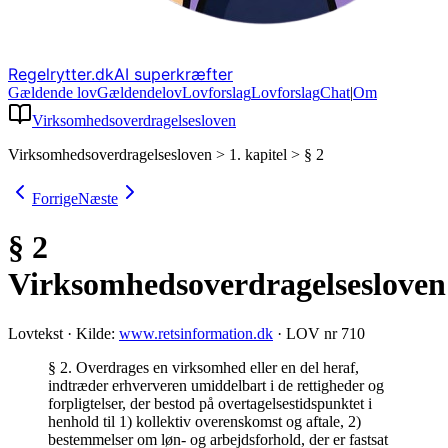
Regelrytter.dk
AI superkræfter
Gældende lov
Gældende
lov
Lovforslag
Lov
forslag
Chat
|
Om
Virksomhedsoverdragelsesloven
Virksomhedsoverdragelsesloven
>
1. kapitel
>
§ 2
Forrige
Næste
§ 2
Virksomhedsoverdragelsesloven
Lovtekst
·
Kilde:
www.retsinformation.dk
·
LOV nr 710
§ 2. Overdrages en virksomhed eller en del heraf,
indtræder erhververen umiddelbart i de rettigheder og
forpligtelser, der bestod på overtagelsestidspunktet i
henhold til 1) kollektiv overenskomst og aftale, 2)
bestemmelser om løn- og arbejdsforhold, der er fastsat