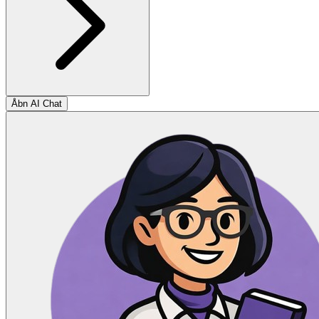
Åbn AI Chat