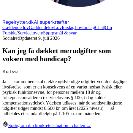
Regelrytter.dk
AI superkræfter
Gældende lov
Gældende
lov
Lovforslag
Lov
forslag
Chat
|
Om
Forside
/
Serviceloven
/
Spørgsmål & svar
Socialret
Opdateret
9. juli 2026
Kan jeg få dækket merudgifter som
voksen med handicap?
Kort svar
Ja — kommunen skal dække nødvendige udgifter ved den daglige
livsførelse, som er en konsekvens af en varigt nedsat fysisk eller
psykisk funktionsevne, for personer mellem 18 år og
folkepensionsalderen (servicelovens § 100, i dag kaldet
kompensationsydelse). Ydelsen udløses, når de sandsynliggjorte
udgifter udgør mindst 6.660 kr. om året (2025-niveau) — så
udbetales et standardbeløb på 1.105 kr. om måneden.
Spørg om din konkrete situation i chatten →