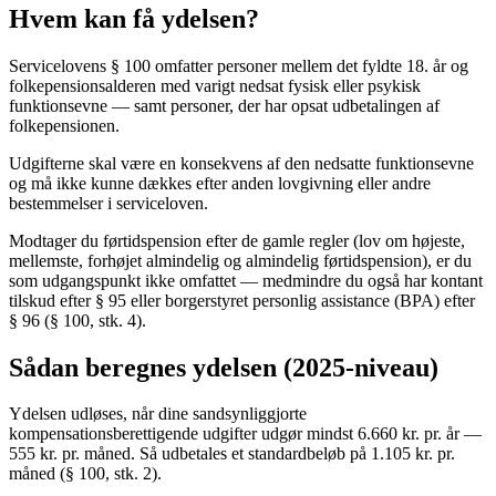
Hvem kan få ydelsen?
Servicelovens § 100 omfatter personer mellem det fyldte 18. år og
folkepensionsalderen med varigt nedsat fysisk eller psykisk
funktionsevne — samt personer, der har opsat udbetalingen af
folkepensionen.
Udgifterne skal være en konsekvens af den nedsatte funktionsevne
og må ikke kunne dækkes efter anden lovgivning eller andre
bestemmelser i serviceloven.
Modtager du førtidspension efter de gamle regler (lov om højeste,
mellemste, forhøjet almindelig og almindelig førtidspension), er du
som udgangspunkt ikke omfattet — medmindre du også har kontant
tilskud efter § 95 eller borgerstyret personlig assistance (BPA) efter
§ 96 (§ 100, stk. 4).
Sådan beregnes ydelsen (2025-niveau)
Ydelsen udløses, når dine sandsynliggjorte
kompensationsberettigende udgifter udgør mindst 6.660 kr. pr. år —
555 kr. pr. måned. Så udbetales et standardbeløb på 1.105 kr. pr.
måned (§ 100, stk. 2).