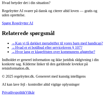
Hvad betyder det i din situation?
Regelrytter AI svarer på dansk og citerer altid loven — gratis og
uden oprettelse.
Spørg Regelrytter AI
Relaterede spørgsmål
→
Kan vi få dækket merudgifter til vores barn med handicap?
→
Hvad er et botilbud efter serviceloven § 107?
→
Hvor lang er klagefristen over kommunens afgørelse?
Indholdet er generel information og ikke juridisk rådgivning i din
konkrete sag. Kilderne linker til den gældende lovtekst på
retsinformation.dk.
© 2025 regelrytter.dk. Genereret med kunstig intelligens
AI kan lave fejl - kontroller altid vigtige oplysninger
Privatlivspolitik
Vilkår