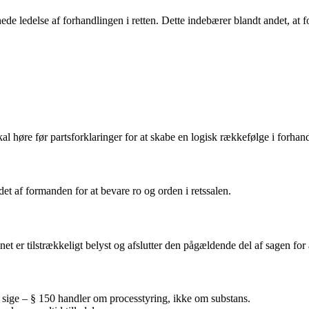
dnede ledelse af forhandlingen i retten. Dette indebærer blandt andet,
kal høre før partsforklaringer for at skabe en logisk rækkefølge i forhan
et af formanden for at bevare ro og orden i retssalen.
et er tilstrækkeligt belyst og afslutter den pågældende del af sagen for
t sige – § 150 handler om processtyring, ikke om substans.