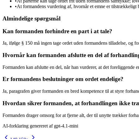
•
At parterne kan tage ordet frit uden formandens samtykke; loven
•
At formandens vurdering af, hvornår et emne er tilstrækkeligt 
Almindelige spørgsmål
Kan formanden forhindre en part i at tale?
Ja, ifølge § 150 må ingen tage ordet uden formandens tilladelse, og fo
Hvornår kan formanden afslutte en del af forhandli
Formanden kan afslutte en del, når han vurderer, at det foreliggende 
Er formandens beslutninger om ordet endelige?
Ja, paragrafen giver formanden en bred kompetence til at styre forhan
Hvordan sikrer formanden, at forhandlingen ikke tr
Formanden drager omsorg for at fjerne alt, der til unytte trækker forhan
AI-forklaring genereret af
gpt-4.1-mini