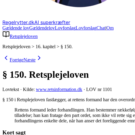
Regelrytter.dk
AI superkræfter
Gældende lov
Gældende
lov
Lovforslag
Lov
forslag
Chat
|
Om
Retsplejeloven
Retsplejeloven
>
16. kapitel
>
§ 150.
Forrige
Næste
§ 150.
Retsplejeloven
Lovtekst
·
Kilde:
www.retsinformation.dk
·
LOV nr 1101
§ 150 i Retsplejeloven fastlægger, at rettens formand har den overordn
Rettens formand leder forhandlingen. Han bestemmer rækkefølgen
tilladelse; han kan fratage den part ordet, som ikke vil rette sig
forhandlingens enkelte dele, når han anser det foreliggende emne
Kort sagt