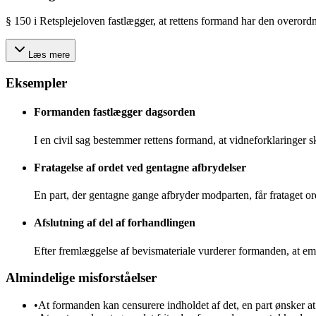
§ 150 i Retsplejeloven fastlægger, at rettens formand har den overor
Læs mere
Eksempler
Formanden fastlægger dagsorden
I en civil sag bestemmer rettens formand, at vidneforklaringer s
Fratagelse af ordet ved gentagne afbrydelser
En part, der gentagne gange afbryder modparten, får frataget ord
Afslutning af del af forhandlingen
Efter fremlæggelse af bevismateriale vurderer formanden, at emn
Almindelige misforståelser
•
At formanden kan censurere indholdet af det, en part ønsker a