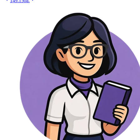
149.
150a.