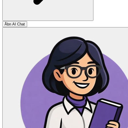
Åbn AI Chat