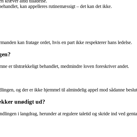
 kræver altid tilladelse.
behandlet, kan appelleres rutinemæssigt – det kan det ikke.
rmanden kan fratage ordet, hvis en part ikke respekterer hans ledelse.
ngen?
emne er tilstrækkeligt behandlet, medmindre loven foreskriver andet.
dlingen, og der er ikke hjemmel til almindelig appel mod sådanne beslut
ækker unødigt ud?
dlingen i langdrag, herunder at regulere taletid og skride ind ved gentag