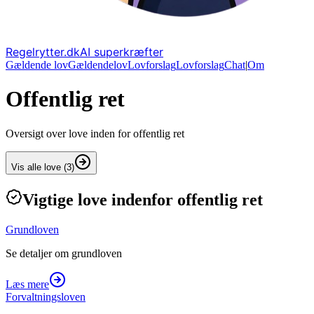
Regelrytter.dk
AI superkræfter
Gældende lov
Gældende
lov
Lovforslag
Lov
forslag
Chat
|
Om
Offentlig ret
Oversigt over love inden for
offentlig ret
Vis alle love (3)
Vigtige love indenfor
offentlig ret
Grundloven
Se detaljer om grundloven
Læs mere
Forvaltningsloven