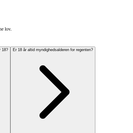
ne lov.
r 18?
Er 18 år altid myndighedsalderen for regenten?