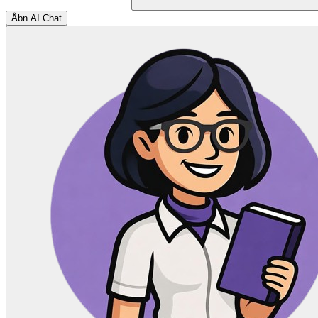
Åbn AI Chat