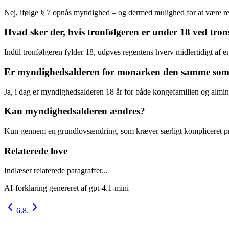
Nej, ifølge § 7 opnås myndighed – og dermed mulighed for at være rege
Hvad sker der, hvis tronfølgeren er under 18 ved tron
Indtil tronfølgeren fylder 18, udøves regentens hverv midlertidigt af en 
Er myndighedsalderen for monarken den samme som 
Ja, i dag er myndighedsalderen 18 år for både kongefamilien og almi
Kan myndighedsalderen ændres?
Kun gennem en grundlovsændring, som kræver særligt kompliceret pr
Relaterede love
Indlæser relaterede paragraffer...
AI-forklaring genereret af
gpt-4.1-mini
6.
8.