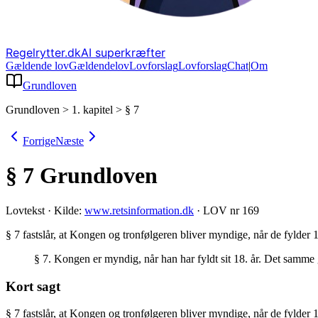
Regelrytter.dk
AI superkræfter
Gældende lov
Gældende
lov
Lovforslag
Lov
forslag
Chat
|
Om
Grundloven
Grundloven
>
1. kapitel
>
§ 7
Forrige
Næste
§ 7
Grundloven
Lovtekst
·
Kilde:
www.retsinformation.dk
·
LOV nr 169
§ 7 fastslår, at Kongen og tronfølgeren bliver myndige, når de fylder 1
§ 7. Kongen er myndig, når han har fyldt sit 18. år. Det samme
Kort sagt
§ 7 fastslår, at Kongen og tronfølgeren bliver myndige, når de fylder