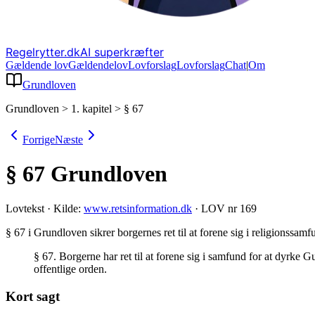
Regelrytter.dk
AI superkræfter
Gældende lov
Gældende
lov
Lovforslag
Lov
forslag
Chat
|
Om
Grundloven
Grundloven
>
1. kapitel
>
§ 67
Forrige
Næste
§ 67
Grundloven
Lovtekst
·
Kilde:
www.retsinformation.dk
·
LOV nr 169
§ 67 i Grundloven sikrer borgernes ret til at forene sig i religions
§ 67. Borgerne har ret til at forene sig i samfund for at dyrke
offentlige orden.
Kort sagt