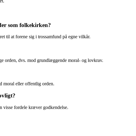
et.
der som folkekirken?
et til at forene sig i trossamfund på egne vilkår.
ige orden, dvs. mod grundlæggende moral- og lovkrav.
d moral eller offentlig orden.
ovligt?
en visse fordele kræver godkendelse.