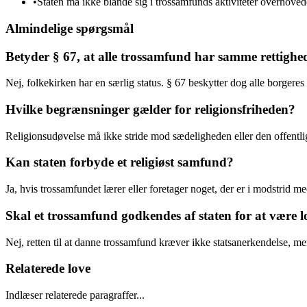
•
Staten må ikke blande sig i trossamfunds aktiviteter overhoved
Almindelige spørgsmål
Betyder § 67, at alle trossamfund har samme rettighe
Nej, folkekirken har en særlig status. § 67 beskytter dog alle borgeres r
Hvilke begrænsninger gælder for religionsfriheden?
Religionsudøvelse må ikke stride mod sædeligheden eller den offentl
Kan staten forbyde et religiøst samfund?
Ja, hvis trossamfundet lærer eller foretager noget, der er i modstrid me
Skal et trossamfund godkendes af staten for at være l
Nej, retten til at danne trossamfund kræver ikke statsanerkendelse, m
Relaterede love
Indlæser relaterede paragraffer...