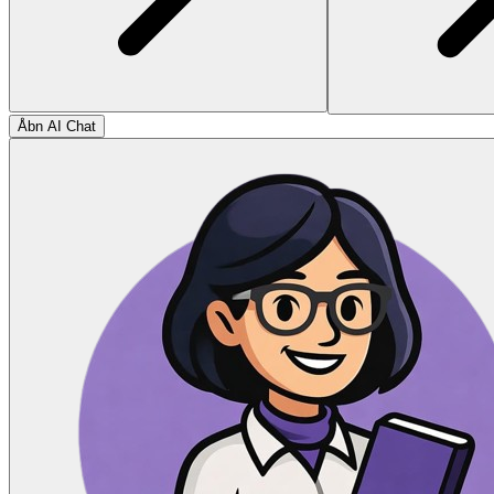
Åbn AI Chat