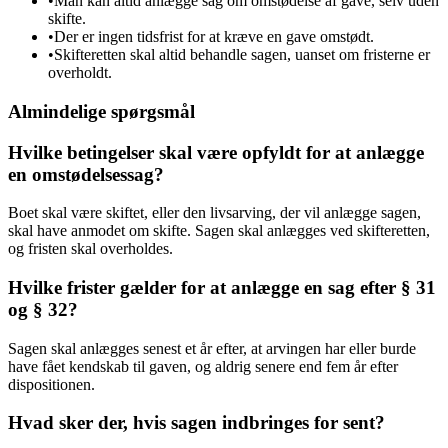
•
Man kan altid anlægge sag om omstødelse af gave, selv uden
skifte.
•
Der er ingen tidsfrist for at kræve en gave omstødt.
•
Skifteretten skal altid behandle sagen, uanset om fristerne er
overholdt.
Almindelige spørgsmål
Hvilke betingelser skal være opfyldt for at anlægge
en omstødelsessag?
Boet skal være skiftet, eller den livsarving, der vil anlægge sagen,
skal have anmodet om skifte. Sagen skal anlægges ved skifteretten,
og fristen skal overholdes.
Hvilke frister gælder for at anlægge en sag efter § 31
og § 32?
Sagen skal anlægges senest et år efter, at arvingen har eller burde
have fået kendskab til gaven, og aldrig senere end fem år efter
dispositionen.
Hvad sker der, hvis sagen indbringes for sent?