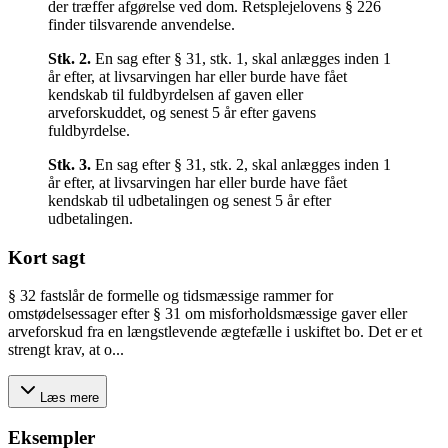
der træffer afgørelse ved dom. Retsplejelovens § 226
finder tilsvarende anvendelse.
Stk.
2
.
En sag efter § 31, stk. 1, skal anlægges inden 1
år efter, at livsarvingen har eller burde have fået
kendskab til fuldbyrdelsen af gaven eller
arveforskuddet, og senest 5 år efter gavens
fuldbyrdelse.
Stk.
3
.
En sag efter § 31, stk. 2, skal anlægges inden 1
år efter, at livsarvingen har eller burde have fået
kendskab til udbetalingen og senest 5 år efter
udbetalingen.
Kort sagt
§ 32 fastslår de formelle og tidsmæssige rammer for
omstødelsessager efter § 31 om misforholdsmæssige gaver eller
arveforskud fra en længstlevende ægtefælle i uskiftet bo. Det er et
strengt krav, at o...
Læs mere
Eksempler