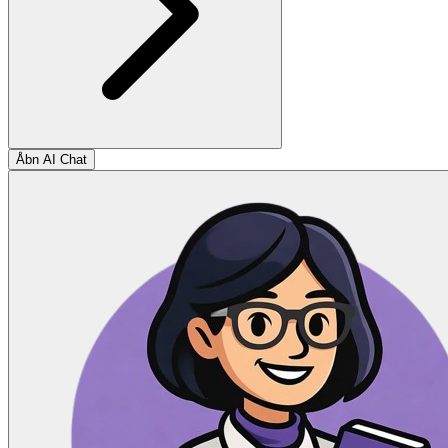
Åbn AI Chat