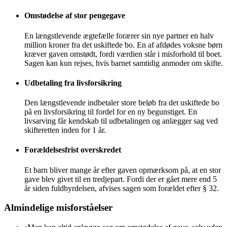
Omstødelse af stor pengegave
En længstlevende ægtefælle forærer sin nye partner en halv
million kroner fra det uskiftede bo. En af afdødes voksne børn
kræver gaven omstødt, fordi værdien står i misforhold til boet.
Sagen kan kun rejses, hvis barnet samtidig anmoder om skifte.
Udbetaling fra livsforsikring
Den længstlevende indbetaler store beløb fra det uskiftede bo
på en livsforsikring til fordel for en ny begunstiget. En
livsarving får kendskab til udbetalingen og anlægger sag ved
skifteretten inden for 1 år.
Forældelsesfrist overskredet
Et barn bliver mange år efter gaven opmærksom på, at en stor
gave blev givet til en tredjepart. Fordi der er gået mere end 5
år siden fuldbyrdelsen, afvises sagen som forældet efter § 32.
Almindelige misforståelser