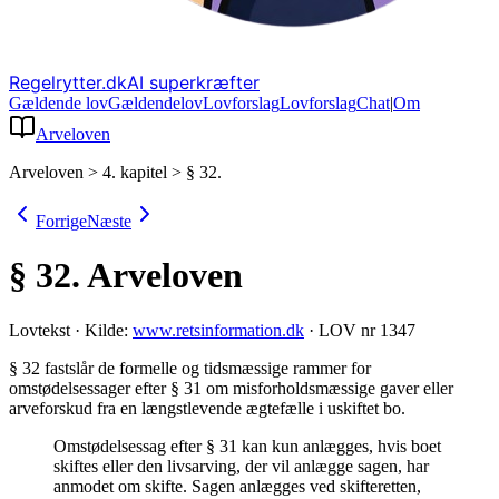
Regelrytter.dk
AI superkræfter
Gældende lov
Gældende
lov
Lovforslag
Lov
forslag
Chat
|
Om
Arveloven
Arveloven
>
4. kapitel
>
§ 32.
Forrige
Næste
§ 32.
Arveloven
Lovtekst
·
Kilde:
www.retsinformation.dk
·
LOV nr 1347
§ 32 fastslår de formelle og tidsmæssige rammer for
omstødelsessager efter § 31 om misforholdsmæssige gaver eller
arveforskud fra en længstlevende ægtefælle i uskiftet bo
.
Omstødelsessag efter § 31 kan kun anlægges, hvis boet
skiftes eller den livsarving, der vil anlægge sagen, har
anmodet om skifte. Sagen anlægges ved skifteretten,