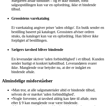
Mægleren afslår tilbuddet – og er ikke bundet, fordi
salgsopstillingen kun var en opfordring, ikke et bindende
tilbud.
Grossistens varekatalog
Et varekatalog angiver priser 'uden obligo'. En butik sender en
bestilling baseret på kataloget. Grossisten afviser ordren
straks, da kataloget kun var en opfordring. Han bliver ikke
forpligtet af bestillingen.
Sælgers tavshed bliver bindende
En leverandør skriver 'uden forbindtlighed' i et tilbud. Kunden
sender hurtigt et konkret købstilbud. Leverandøren svarer
ikke. Manglende svar betyder nu, at der er indgået en
bindende aftale.
Almindelige misforståelser
•
Man tror, at alle salgsmaterialer altid er bindende tilbud,
selvom de er mærket 'uden forbindtlighed'.
•
Nogle forventer, at tavshed aldrig kan føre til aftale, men
efter § 9 kan manglende svar være bindende.