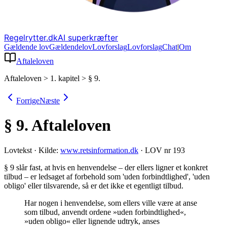
Regelrytter.dk
AI superkræfter
Gældende lov
Gældende
lov
Lovforslag
Lov
forslag
Chat
|
Om
Aftaleloven
Aftaleloven
>
1. kapitel
>
§ 9.
Forrige
Næste
§ 9.
Aftaleloven
Lovtekst
·
Kilde:
www.retsinformation.dk
·
LOV nr 193
§ 9 slår fast, at hvis en henvendelse – der ellers ligner et konkret
tilbud – er ledsaget af forbehold som 'uden forbindtlighed', 'uden
obligo' eller tilsvarende, så er det ikke et egentligt tilbud
.
Har nogen i henvendelse, som ellers ville være at anse
som tilbud, anvendt ordene »uden forbindtlighed«,
»uden obligo« eller lignende udtryk, anses