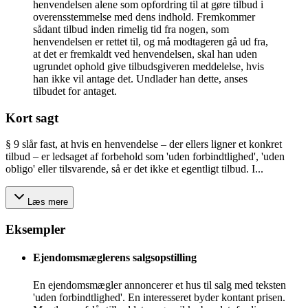
henvendelsen alene som opfordring til at gøre tilbud i
overensstemmelse med dens indhold. Fremkommer
sådant tilbud inden rimelig tid fra nogen, som
henvendelsen er rettet til, og må modtageren gå ud fra,
at det er fremkaldt ved henvendelsen, skal han uden
ugrundet ophold give tilbudsgiveren meddelelse, hvis
han ikke vil antage det. Undlader han dette, anses
tilbudet for antaget.
Kort sagt
§ 9 slår fast, at hvis en henvendelse – der ellers ligner et konkret
tilbud – er ledsaget af forbehold som 'uden forbindtlighed', 'uden
obligo' eller tilsvarende, så er det ikke et egentligt tilbud. I...
Læs mere
Eksempler
Ejendomsmæglerens salgsopstilling
En ejendomsmægler annoncerer et hus til salg med teksten
'uden forbindtlighed'. En interesseret byder kontant prisen.