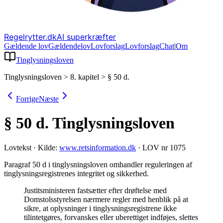
Regelrytter.dk
AI superkræfter
Gældende lov
Gældende
lov
Lovforslag
Lov
forslag
Chat
|
Om
Tinglysningsloven
Tinglysningsloven
>
8. kapitel
>
§ 50 d.
Forrige
Næste
§ 50 d.
Tinglysningsloven
Lovtekst
·
Kilde:
www.retsinformation.dk
·
LOV nr 1075
Paragraf 50 d i tinglysningsloven omhandler reguleringen af
tinglysningsregistrenes integritet og sikkerhed
.
Justitsministeren fastsætter efter drøftelse med
Domstolsstyrelsen nærmere regler med henblik på at
sikre, at oplysninger i tinglysningsregistrene ikke
tilintetgøres, forvanskes eller uberettiget indføjes, slettes