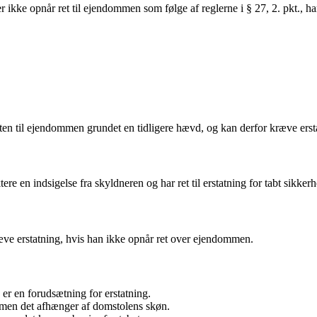
r ikke opnår ret til ejendommen som følge af reglerne i § 27, 2. pkt., har
tten til ejendommen grundet en tidligere hævd, og kan derfor kræve erst
tere en indsigelse fra skyldneren og har ret til erstatning for tabt sikker
 kræve erstatning, hvis han ikke opnår ret over ejendommen.
 er en forudsætning for erstatning.
t, men det afhænger af domstolens skøn.