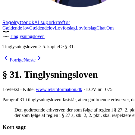
Regelrytter.dk
AI superkræfter
Gældende lov
Gældende
lov
Lovforslag
Lov
forslag
Chat
|
Om
Tinglysningsloven
Tinglysningsloven
>
5. kapitel
>
§ 31.
Forrige
Næste
§ 31.
Tinglysningsloven
Lovtekst
·
Kilde:
www.retsinformation.dk
·
LOV nr 1075
Paragraf 31 i tinglysningsloven fastslår, at en godtroende erhverver, d
Den godtroende erhverver, der som følge af reglen i § 27, 2. pk
der som følge af reglen i § 27 a, stk. 2, 2. pkt., skal respektere
Kort sagt