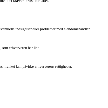
men det kræver bevise for tabet.
eventuelle indsigelser eller problemer med ejendomshandler.
, som erhververen har lidt.
s, hvilket kan påvirke erhververens rettigheder.