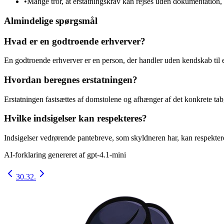
•
Mange tror, at erstatningskrav kan rejses uden dokumentation, 
Almindelige spørgsmål
Hvad er en godtroende erhverver?
En godtroende erhverver er en person, der handler uden kendskab til 
Hvordan beregnes erstatningen?
Erstatningen fastsættes af domstolene og afhænger af det konkrete tab
Hvilke indsigelser kan respekteres?
Indsigelser vedrørende pantebreve, som skyldneren har, kan respektere
AI-forklaring genereret af
gpt-4.1-mini
30.
32.