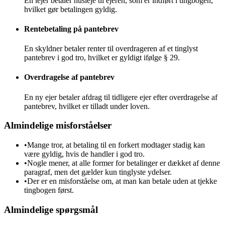
En lejer betaler husleje til ejeren, som er indført i tingbogen,
hvilket gør betalingen gyldig.
Rentebetaling på pantebrev
En skyldner betaler renter til overdrageren af et tinglyst
pantebrev i god tro, hvilket er gyldigt ifølge § 29.
Overdragelse af pantebrev
En ny ejer betaler afdrag til tidligere ejer efter overdragelse af
pantebrev, hvilket er tilladt under loven.
Almindelige misforståelser
•
Mange tror, at betaling til en forkert modtager stadig kan
være gyldig, hvis de handler i god tro.
•
Nogle mener, at alle former for betalinger er dækket af denne
paragraf, men det gælder kun tinglyste ydelser.
•
Der er en misforståelse om, at man kan betale uden at tjekke
tingbogen først.
Almindelige spørgsmål