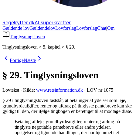
Regelrytter.dk
AI superkræfter
Gældende lov
Gældende
lov
Lovforslag
Lov
forslag
Chat
|
Om
Tinglysningsloven
Tinglysningsloven
>
5. kapitel
>
§ 29.
Forrige
Næste
§ 29.
Tinglysningsloven
Lovtekst
·
Kilde:
www.retsinformation.dk
·
LOV nr 1075
§ 29 i tinglysningsloven fastslår, at betalinger af ydelser som leje,
grundbyrdeafgifter, renter og afdrag på tinglyste pantebreve kan ske
gyldigt til den, der ifølge tingbogen er berettiget til at modtage disse
.
Betaling af leje, grundbyrdeafgifter, renter og afdrag på
tinglyste negotiable pantebreve eller andre ydelser,
opsigelser og lignende handlinger, der har hjemmel i et