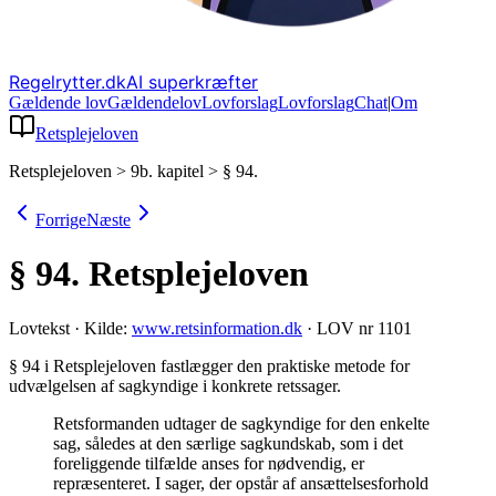
Regelrytter.dk
AI superkræfter
Gældende lov
Gældende
lov
Lovforslag
Lov
forslag
Chat
|
Om
Retsplejeloven
Retsplejeloven
>
9b. kapitel
>
§ 94.
Forrige
Næste
§ 94.
Retsplejeloven
Lovtekst
·
Kilde:
www.retsinformation.dk
·
LOV nr 1101
§ 94 i Retsplejeloven fastlægger den praktiske metode for
udvælgelsen af sagkyndige i konkrete retssager
.
Retsformanden udtager de sagkyndige for den enkelte
sag, således at den særlige sagkundskab, som i det
foreliggende tilfælde anses for nødvendig, er
repræsenteret. I sager, der opstår af ansættelsesforhold