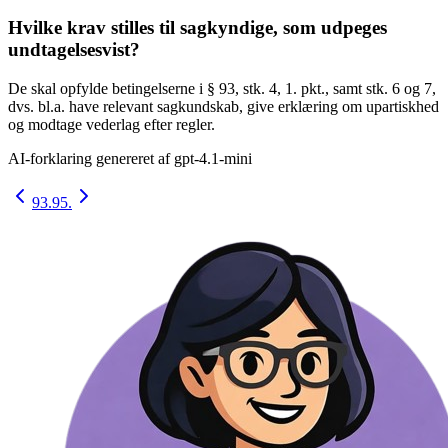
Hvilke krav stilles til sagkyndige, som udpeges
undtagelsesvist?
De skal opfylde betingelserne i § 93, stk. 4, 1. pkt., samt stk. 6 og 7,
dvs. bl.a. have relevant sagkundskab, give erklæring om upartiskhed
og modtage vederlag efter regler.
AI-forklaring genereret af
gpt-4.1-mini
93.
95.