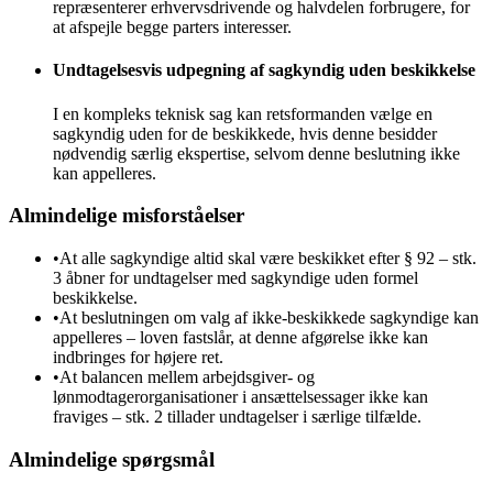
repræsenterer erhvervsdrivende og halvdelen forbrugere, for
at afspejle begge parters interesser.
Undtagelsesvis udpegning af sagkyndig uden beskikkelse
I en kompleks teknisk sag kan retsformanden vælge en
sagkyndig uden for de beskikkede, hvis denne besidder
nødvendig særlig ekspertise, selvom denne beslutning ikke
kan appelleres.
Almindelige misforståelser
•
At alle sagkyndige altid skal være beskikket efter § 92 – stk.
3 åbner for undtagelser med sagkyndige uden formel
beskikkelse.
•
At beslutningen om valg af ikke-beskikkede sagkyndige kan
appelleres – loven fastslår, at denne afgørelse ikke kan
indbringes for højere ret.
•
At balancen mellem arbejdsgiver- og
lønmodtagerorganisationer i ansættelsessager ikke kan
fraviges – stk. 2 tillader undtagelser i særlige tilfælde.
Almindelige spørgsmål