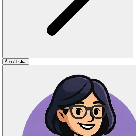
Åbn AI Chat