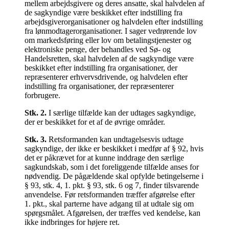
mellem arbejdsgivere og deres ansatte, skal halvdelen af
de sagkyndige være beskikket efter indstilling fra
arbejdsgiverorganisationer og halvdelen efter indstilling
fra lønmodtagerorganisationer. I sager vedrørende lov
om markedsføring eller lov om betalingstjenester og
elektroniske penge, der behandles ved Sø- og
Handelsretten, skal halvdelen af de sagkyndige være
beskikket efter indstilling fra organisationer, der
repræsenterer erhvervsdrivende, og halvdelen efter
indstilling fra organisationer, der repræsenterer
forbrugere.
Stk.
2
.
I særlige tilfælde kan der udtages sagkyndige,
der er beskikket for et af de øvrige områder.
Stk.
3
.
Retsformanden kan undtagelsesvis udtage
sagkyndige, der ikke er beskikket i medfør af § 92, hvis
det er påkrævet for at kunne inddrage den særlige
sagkundskab, som i det foreliggende tilfælde anses for
nødvendig. De pågældende skal opfylde betingelserne i
§ 93, stk. 4, 1. pkt. § 93, stk. 6 og 7, finder tilsvarende
anvendelse. Før retsformanden træffer afgørelse efter
1. pkt., skal parterne have adgang til at udtale sig om
spørgsmålet. Afgørelsen, der træffes ved kendelse, kan
ikke indbringes for højere ret.