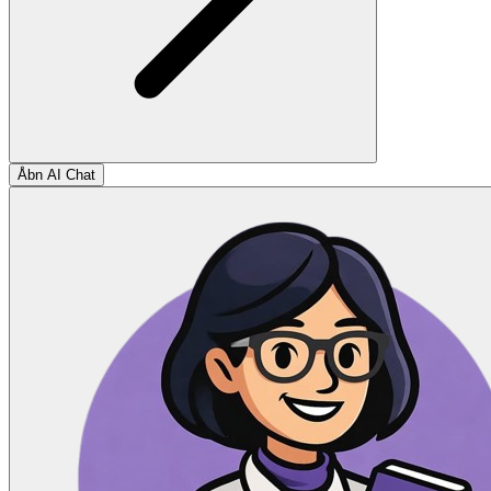
Åbn AI Chat