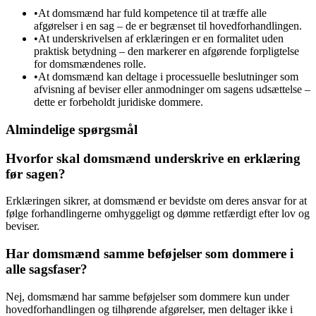
•
At domsmænd har fuld kompetence til at træffe alle
afgørelser i en sag – de er begrænset til hovedforhandlingen.
•
At underskrivelsen af erklæringen er en formalitet uden
praktisk betydning – den markerer en afgørende forpligtelse
for domsmændenes rolle.
•
At domsmænd kan deltage i processuelle beslutninger som
afvisning af beviser eller anmodninger om sagens udsættelse –
dette er forbeholdt juridiske dommere.
Almindelige spørgsmål
Hvorfor skal domsmænd underskrive en erklæring
før sagen?
Erklæringen sikrer, at domsmænd er bevidste om deres ansvar for at
følge forhandlingerne omhyggeligt og dømme retfærdigt efter lov og
beviser.
Har domsmænd samme beføjelser som dommere i
alle sagsfaser?
Nej, domsmænd har samme beføjelser som dommere kun under
hovedforhandlingen og tilhørende afgørelser, men deltager ikke i