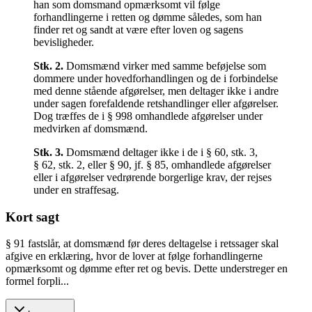
han som domsmand opmærksomt vil følge
forhandlingerne i retten og dømme således, som han
finder ret og sandt at være efter loven og sagens
bevisligheder.
Stk.
2
.
Domsmænd virker med samme beføjelse som
dommere under hovedforhandlingen og de i forbindelse
med denne stående afgørelser, men deltager ikke i andre
under sagen forefaldende retshandlinger eller afgørelser.
Dog træffes de i § 998 omhandlede afgørelser under
medvirken af domsmænd.
Stk.
3
.
Domsmænd deltager ikke i de i § 60, stk. 3,
§ 62, stk. 2, eller § 90, jf. § 85, omhandlede afgørelser
eller i afgørelser vedrørende borgerlige krav, der rejses
under en straffesag.
Kort sagt
§ 91 fastslår, at domsmænd før deres deltagelse i retssager skal
afgive en erklæring, hvor de lover at følge forhandlingerne
opmærksomt og dømme efter ret og bevis. Dette understreger en
formel forpli...