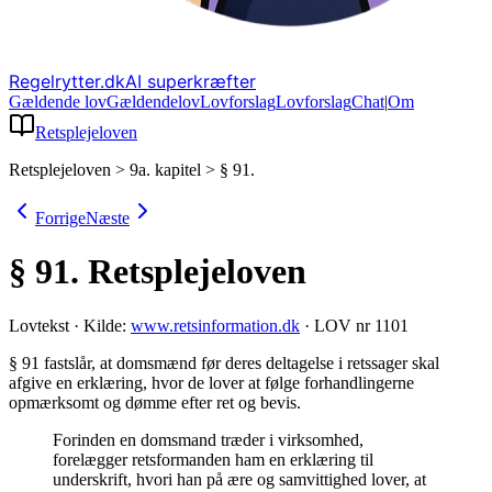
Regelrytter.dk
AI superkræfter
Gældende lov
Gældende
lov
Lovforslag
Lov
forslag
Chat
|
Om
Retsplejeloven
Retsplejeloven
>
9a. kapitel
>
§ 91.
Forrige
Næste
§ 91.
Retsplejeloven
Lovtekst
·
Kilde:
www.retsinformation.dk
·
LOV nr 1101
§ 91 fastslår, at domsmænd før deres deltagelse i retssager skal
afgive en erklæring, hvor de lover at følge forhandlingerne
opmærksomt og dømme efter ret og bevis
.
Forinden en domsmand træder i virksomhed,
forelægger retsformanden ham en erklæring til
underskrift, hvori han på ære og samvittighed lover, at