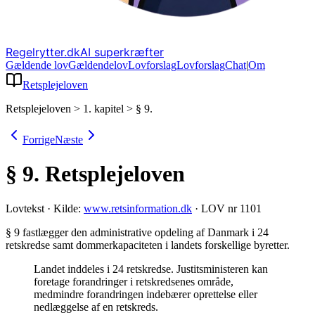
Regelrytter.dk
AI superkræfter
Gældende lov
Gældende
lov
Lovforslag
Lov
forslag
Chat
|
Om
Retsplejeloven
Retsplejeloven
>
1. kapitel
>
§ 9.
Forrige
Næste
§ 9.
Retsplejeloven
Lovtekst
·
Kilde:
www.retsinformation.dk
·
LOV nr 1101
§ 9 fastlægger den administrative opdeling af Danmark i 24
retskredse samt dommerkapaciteten i landets forskellige byretter
.
Landet inddeles i 24 retskredse. Justitsministeren kan
foretage forandringer i retskredsenes område,
medmindre forandringen indebærer oprettelse eller
nedlæggelse af en retskreds.