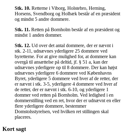
Stk.
10
.
Retterne i Viborg, Holstebro, Herning,
Horsens, Svendborg og Holbæk består af en præsident
og mindst 5 andre dommere.
Stk.
11
.
Retten på Bornholm består af en præsident og
mindst 1 anden dommer.
Stk.
12
.
Ud over det antal dommere, der er nævnt i
stk. 2-11, udnævnes yderligere 25 dommere ved
byretterne. For at give mulighed for, at dommere kan
overgå til ansættelse på deltid, jf. § 51 a, kan der
udnævnes yderligere op til 8 dommere. Der kan højst
udnævnes yderligere 6 dommere ved Københavns
Byret, yderligere 5 dommere ved hver af de retter, der
er nævnt i stk. 3-5, yderligere 4 dommere ved hver af
de retter, der er nævnt i stk. 6-10, og yderligere 1
dommer ved retten på Bornholm. Ved ledighed i en
dommerstilling ved en ret, hvor der er udnævnt en eller
flere yderligere dommere, bestemmer
Domstolsstyrelsen, ved hvilken ret stillingen skal
placeres.
Kort sagt