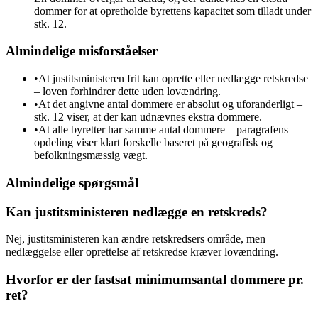
dommer for at opretholde byrettens kapacitet som tilladt under
stk. 12.
Almindelige misforståelser
•
At justitsministeren frit kan oprette eller nedlægge retskredse
– loven forhindrer dette uden lovændring.
•
At det angivne antal dommere er absolut og uforanderligt –
stk. 12 viser, at der kan udnævnes ekstra dommere.
•
At alle byretter har samme antal dommere – paragrafens
opdeling viser klart forskelle baseret på geografisk og
befolkningsmæssig vægt.
Almindelige spørgsmål
Kan justitsministeren nedlægge en retskreds?
Nej, justitsministeren kan ændre retskredsers område, men
nedlæggelse eller oprettelse af retskredse kræver lovændring.
Hvorfor er der fastsat minimumsantal dommere pr.
ret?