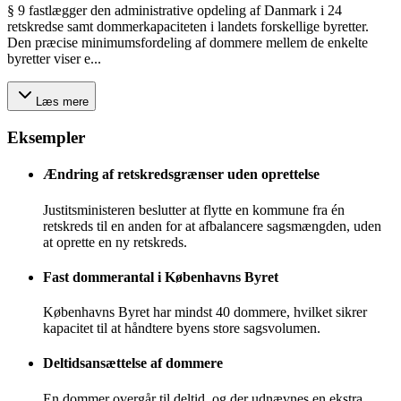
§ 9 fastlægger den administrative opdeling af Danmark i 24
retskredse samt dommerkapaciteten i landets forskellige byretter.
Den præcise minimumsfordeling af dommere mellem de enkelte
byretter viser e...
Læs mere
Eksempler
Ændring af retskredsgrænser uden oprettelse
Justitsministeren beslutter at flytte en kommune fra én
retskreds til en anden for at afbalancere sagsmængden, uden
at oprette en ny retskreds.
Fast dommerantal i Københavns Byret
Københavns Byret har mindst 40 dommere, hvilket sikrer
kapacitet til at håndtere byens store sagsvolumen.
Deltidsansættelse af dommere
En dommer overgår til deltid, og der udnævnes en ekstra