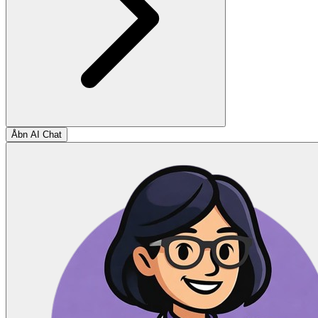
Åbn AI Chat