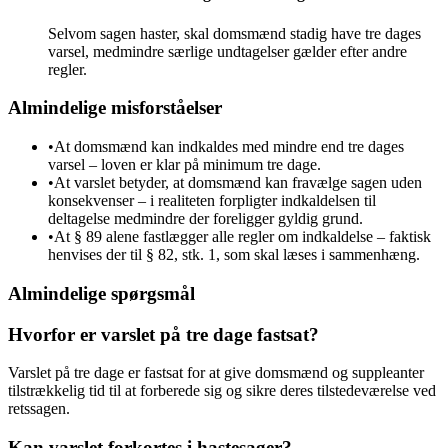
Selvom sagen haster, skal domsmænd stadig have tre dages
varsel, medmindre særlige undtagelser gælder efter andre
regler.
Almindelige misforståelser
•
At domsmænd kan indkaldes med mindre end tre dages
varsel – loven er klar på minimum tre dage.
•
At varslet betyder, at domsmænd kan fravælge sagen uden
konsekvenser – i realiteten forpligter indkaldelsen til
deltagelse medmindre der foreligger gyldig grund.
•
At § 89 alene fastlægger alle regler om indkaldelse – faktisk
henvises der til § 82, stk. 1, som skal læses i sammenhæng.
Almindelige spørgsmål
Hvorfor er varslet på tre dage fastsat?
Varslet på tre dage er fastsat for at give domsmænd og suppleanter
tilstrækkelig tid til at forberede sig og sikre deres tilstedeværelse ved
retssagen.
Kan varslet forkortes i hastesager?