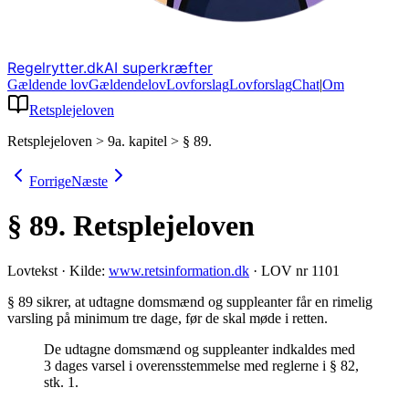
Regelrytter.dk
AI superkræfter
Gældende lov
Gældende
lov
Lovforslag
Lov
forslag
Chat
|
Om
Retsplejeloven
Retsplejeloven
>
9a. kapitel
>
§ 89.
Forrige
Næste
§ 89.
Retsplejeloven
Lovtekst
·
Kilde:
www.retsinformation.dk
·
LOV nr 1101
§ 89 sikrer, at udtagne domsmænd og suppleanter får en rimelig
varsling på minimum tre dage, før de skal møde i retten
.
De udtagne domsmænd og suppleanter indkaldes med
3 dages varsel i overensstemmelse med reglerne i § 82,
stk. 1.