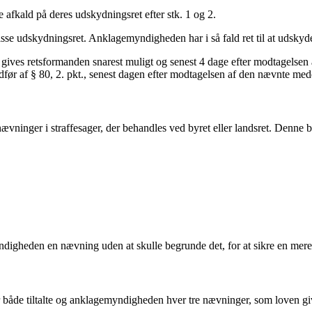
 afkald på deres udskydningsret efter stk. 1 og 2.
 disse udskydningsret. Anklagemyndigheden har i så fald ret til at udsk
gives retsformanden snarest muligt og senest 4 dage efter modtagelsen
 medfør af § 80, 2. pkt., senest dagen efter modtagelsen af den nævnte med
vninger i straffesager, der behandles ved byret eller landsret. Denne best
ndigheden en nævning uden at skulle begrunde det, for at sikre en 
 både tiltalte og anklagemyndigheden hver tre nævninger, som loven giv