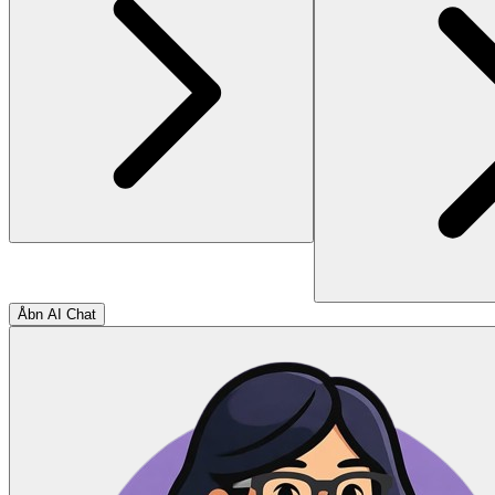
Åbn AI Chat