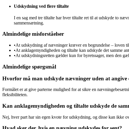
Udskydning ved flere tiltalte
I en sag med tre tiltalte har hver tiltalte ret til at udskyde t
sammensætning.
Almindelige misforståelser
•
At udskydning af nævninger kræver en begrundelse – loven til
•
At anklagemyndigheden og tiltalte kan udskyde det samme antal n
•
At udskydningsretten gælder kun for byretssager, men den gæl
Almindelige spørgsmål
Hvorfor må man udskyde nævninger uden at angive
Formålet er at give parterne mulighed for at sikre en nævningebesætni
fleksibiliteten.
Kan anklagemyndigheden og tiltalte udskyde de sa
Nej, hver part har sin egen kvote for udskydning, og disse kan ikke ove
Hvad sker der, hvis en nævning udskydes for sent?