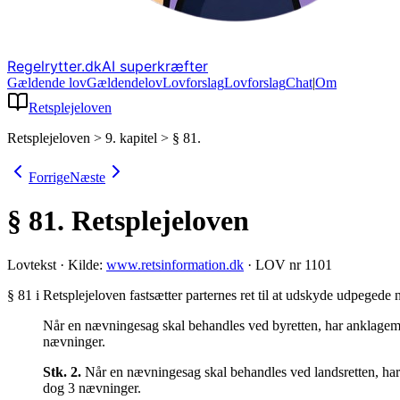
Regelrytter.dk
AI superkræfter
Gældende lov
Gældende
lov
Lovforslag
Lov
forslag
Chat
|
Om
Retsplejeloven
Retsplejeloven
>
9. kapitel
>
§ 81.
Forrige
Næste
§ 81.
Retsplejeloven
Lovtekst
·
Kilde:
www.retsinformation.dk
·
LOV nr 1101
§ 81 i Retsplejeloven fastsætter parternes ret til at udskyde udpegede 
Når en nævningesag skal behandles ved byretten, har anklagemyn
nævninger.
Stk.
2
.
Når en nævningesag skal behandles ved landsretten, har 
dog 3 nævninger.