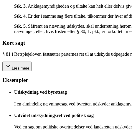
Stk.
3
.
Anklagemyndigheden og tiltalte kan helt eller delvis give
Stk.
4
.
Er der i samme sag flere tiltalte, tilkommer der hver af
Stk.
5
.
Såfremt en nævning udskydes, skal underretning herom 
nævninger, eller, hvis fristen efter § 80, 1. pkt., er forkortet i
Kort sagt
§ 81 i Retsplejeloven fastsætter parternes ret til at udskyde udpegede næ
Læs mere
Eksempler
Udskydning ved byretssag
I en almindelig nævningesag ved byretten udskyder anklagemy
Udvidet udskydningsret ved politisk sag
Ved en sag om politiske overtrædelser ved landsretten udskyder