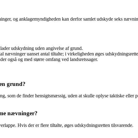
o nævninger, og anklagemyndigheden kan derfor samlet udskyde seks nævnin
lader udskydning uden angivelse af grund.
ævninger uanset antal tiltalte; i virkeligheden øges udskydningsretten 
der også og med større omfang ved landsretssager.
 en grund?
ng, som de finder hensigtsmæssig, uden at skulle oplyse taktiske eller p
mme nævninger?
rlappe. Hvis der er flere tiltalte, øges udskydningsretten tilsvarende.