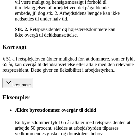
vil være muligt og hensigtsmæssigt i forhold til
tilrettelæggelsen af arbejdet ved det pågældende
embede, jf. dog stk. 2. Arbejdstidens længde kan ikke
nedsættes til under halv tid.
Stk.
2
.
Retspræsidenter og højesteretsdommere kan
ikke overgå til deltidsansættelse.
Kort sagt
§ 51 a i retsplejeloven åbner mulighed for, at dommere, som er fyldt
65 år, kan overgå til deltidsansættelse efter aftale med den relevante
retspræsident. Dette giver en fleksibilitet i arbejdsstyrken...
Læs mere
Eksempler
Ældre byretsdommer overgår til deltid
En byretsdommer fyldt 65 år aftaler med retspræsidenten at
arbejde 50 procent, således at arbejdsbyrden tilpasses
vedkommendes ønsker og domstolens behov.