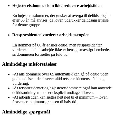
Højesteretsdommer kan ikke reducere arbejdstiden
En højesteretsdommer, der ønsker at overgå til deltidsarbejde
efter 65 år, må afvises, da loven udelukker deltidsansættelse
for denne gruppe.
Retspræsidenten vurderer arbejdsmængden
En dommer på 66 år ønsker deltid, men retspræsidenten
vurderer, at deltidsarbejde ikke er hensigtsmæssigt i embede,
så dommeren fortsætter på fuld tid.
Almindelige misforståelser
•
At alle dommere over 65 automatisk kan gå på deltid uden
godkendelse – det kræver altid retspræsidentens aftale og
vurdering.
•
At retspræsidenter og højesteretsdommere også kan anvende
deltidsordningen – de er eksplicit undtaget i loven.
•
At arbejdstiden kan sættes helt ned til et minimum – loven
fastsætter minimumsgrænsen til halv tid.
Almindelige spørgsmål