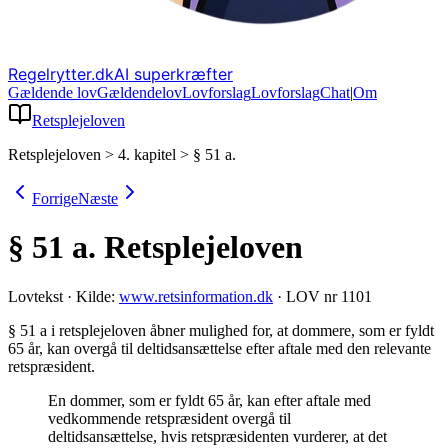
Regelrytter.dk
AI superkræfter
Gældende lov
Gældende
lov
Lovforslag
Lov
forslag
Chat
|
Om
Retsplejeloven
Retsplejeloven
>
4. kapitel
>
§ 51 a.
Forrige
Næste
§ 51 a.
Retsplejeloven
Lovtekst
·
Kilde:
www.retsinformation.dk
·
LOV nr 1101
§ 51 a i retsplejeloven åbner mulighed for, at dommere, som er fyldt
65 år, kan overgå til deltidsansættelse efter aftale med den relevante
retspræsident
.
En dommer, som er fyldt 65 år, kan efter aftale med
vedkommende retspræsident overgå til
deltidsansættelse, hvis retspræsidenten vurderer, at det