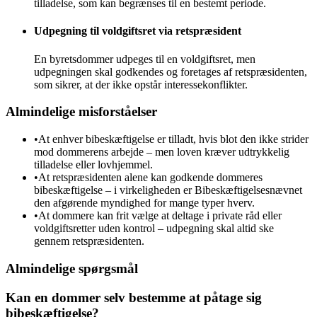
tilladelse, som kan begrænses til en bestemt periode.
Udpegning til voldgiftsret via retspræsident
En byretsdommer udpeges til en voldgiftsret, men
udpegningen skal godkendes og foretages af retspræsidenten,
som sikrer, at der ikke opstår interessekonflikter.
Almindelige misforståelser
•
At enhver bibeskæftigelse er tilladt, hvis blot den ikke strider
mod dommerens arbejde – men loven kræver udtrykkelig
tilladelse eller lovhjemmel.
•
At retspræsidenten alene kan godkende dommeres
bibeskæftigelse – i virkeligheden er Bibeskæftigelsesnævnet
den afgørende myndighed for mange typer hverv.
•
At dommere kan frit vælge at deltage i private råd eller
voldgiftsretter uden kontrol – udpegning skal altid ske
gennem retspræsidenten.
Almindelige spørgsmål
Kan en dommer selv bestemme at påtage sig
bibeskæftigelse?