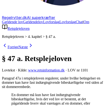
Regelrytter.dk
AI superkræfter
Gældende lov
Gældende
lov
Lovforslag
Lov
forslag
Chat
|
Om
Retsplejeloven
Retsplejeloven
>
4. kapitel
>
§ 47 a.
Forrige
Næste
§ 47 a.
Retsplejeloven
Lovtekst
·
Kilde:
www.retsinformation.dk
·
LOV nr 1101
Paragraf 47a i retsplejeloven regulerer, under hvilke betingelser en
dommer kan have fast indtægtsgivende bibeskæftigelse ved siden af
sit dommerembede
.
En dommer må kun have fast indtægtsgivende
bibeskæftigelse, hvis det ved lov er bestemt, at det
pågældende hverv skal varetages af en dommer, eller