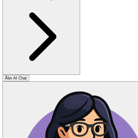
Åbn AI Chat