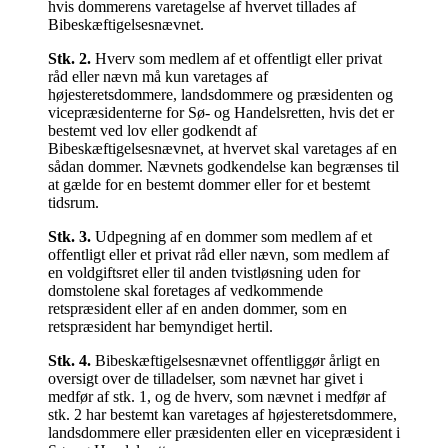
hvis dommerens varetagelse af hvervet tillades af
Bibeskæftigelsesnævnet.
Stk.
2
.
Hverv som medlem af et offentligt eller privat
råd eller nævn må kun varetages af
højesteretsdommere, landsdommere og præsidenten og
vicepræsidenterne for Sø- og Handelsretten, hvis det er
bestemt ved lov eller godkendt af
Bibeskæftigelsesnævnet, at hvervet skal varetages af en
sådan dommer. Nævnets godkendelse kan begrænses til
at gælde for en bestemt dommer eller for et bestemt
tidsrum.
Stk.
3
.
Udpegning af en dommer som medlem af et
offentligt eller et privat råd eller nævn, som medlem af
en voldgiftsret eller til anden tvistløsning uden for
domstolene skal foretages af vedkommende
retspræsident eller af en anden dommer, som en
retspræsident har bemyndiget hertil.
Stk.
4
.
Bibeskæftigelsesnævnet offentliggør årligt en
oversigt over de tilladelser, som nævnet har givet i
medfør af stk. 1, og de hverv, som nævnet i medfør af
stk. 2 har bestemt kan varetages af højesteretsdommere,
landsdommere eller præsidenten eller en vicepræsident i