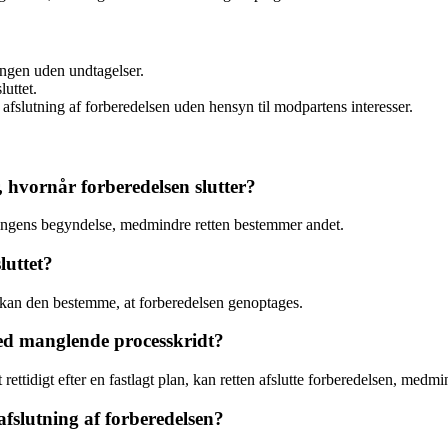
lingen uden undtagelser.
luttet.
fslutning af forberedelsen uden hensyn til modpartens interesser.
, hvornår forberedelsen slutter?
dlingens begyndelse, medmindre retten bestemmer andet.
luttet?
g, kan den bestemme, at forberedelsen genoptages.
ved manglende processkridt?
t rettidigt efter en fastlagt plan, kan retten afslutte forberedelsen, med
fslutning af forberedelsen?