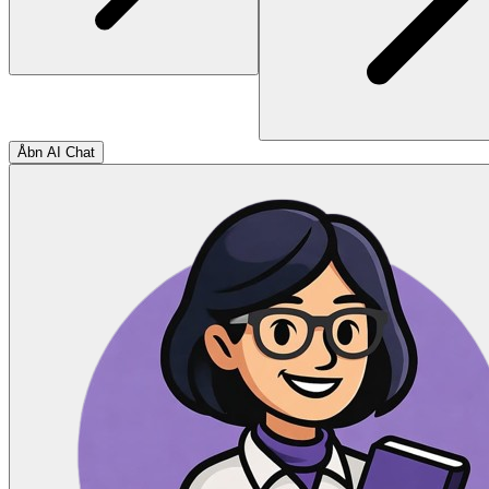
Åbn AI Chat