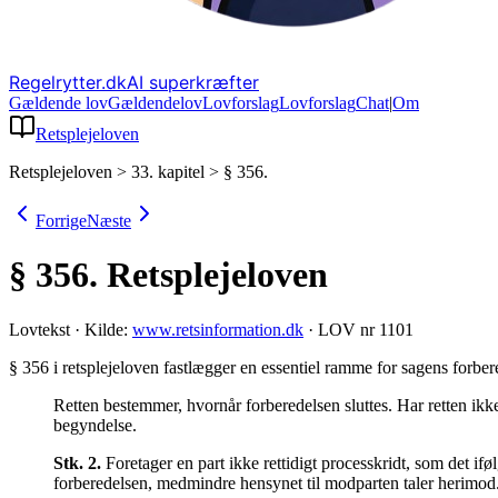
Regelrytter.dk
AI superkræfter
Gældende lov
Gældende
lov
Lovforslag
Lov
forslag
Chat
|
Om
Retsplejeloven
Retsplejeloven
>
33. kapitel
>
§ 356.
Forrige
Næste
§ 356.
Retsplejeloven
Lovtekst
·
Kilde:
www.retsinformation.dk
·
LOV nr 1101
§ 356 i retsplejeloven fastlægger en essentiel ramme for sagens forbe
Retten bestemmer, hvornår forberedelsen sluttes. Har retten ikke
begyndelse.
Stk.
2
.
Foretager en part ikke rettidigt processkridt, som det ifø
forberedelsen, medmindre hensynet til modparten taler herimod