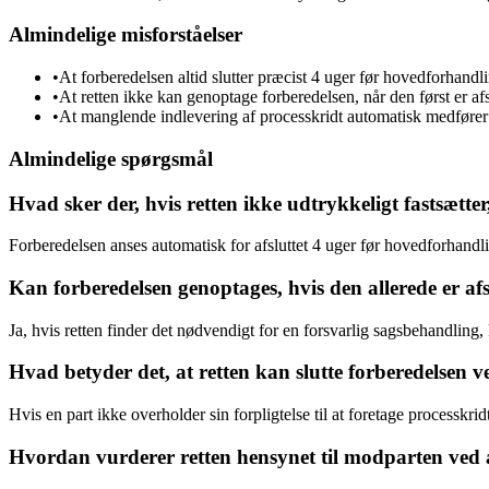
Almindelige misforståelser
•
At forberedelsen altid slutter præcist 4 uger før hovedforhand
•
At retten ikke kan genoptage forberedelsen, når den først er afs
•
At manglende indlevering af processkridt automatisk medfører a
Almindelige spørgsmål
Hvad sker der, hvis retten ikke udtrykkeligt fastsætter
Forberedelsen anses automatisk for afsluttet 4 uger før hovedforhan
Kan forberedelsen genoptages, hvis den allerede er afs
Ja, hvis retten finder det nødvendigt for en forsvarlig sagsbehandlin
Hvad betyder det, at retten kan slutte forberedelsen 
Hvis en part ikke overholder sin forpligtelse til at foretage processkrid
Hvordan vurderer retten hensynet til modparten ved a