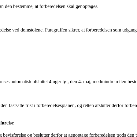
 kan den bestemme, at forberedelsen skal genoptages.
edelse ved domstolene. Paragraffen sikrer, at forberedelsen som udgangs
 anses automatisk afsluttet 4 uger før, den 4. maj, medmindre retten bes
n fastsatte frist i forberedelsesplanen, og retten afslutter derfor for
førelse
 bevisførelse og beslutter derfor at genoptage forberedelsen trods den ti