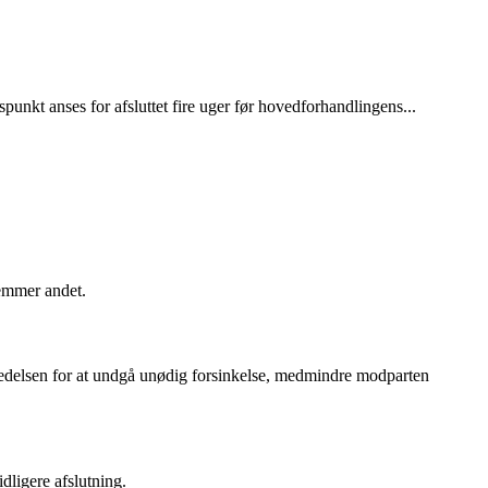
punkt anses for afsluttet fire uger før hovedforhandlingens...
temmer andet.
beredelsen for at undgå unødig forsinkelse, medmindre modparten
dligere afslutning.