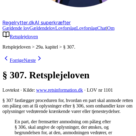
Regelrytter.dk
AI superkræfter
Gældende lov
Gældende
lov
Lovforslag
Lov
forslag
Chat
|
Om
Retsplejeloven
Retsplejeloven
>
29a. kapitel
>
§ 307.
Forrige
Næste
§ 307.
Retsplejeloven
Lovtekst
·
Kilde:
www.retsinformation.dk
·
LOV nr 1101
§ 307 fastlægger proceduren for, hvordan en part skal anmode retten
om pålæg om at få oplysninger efter § 306, som omhandler krav om
oplysninger vedrørende krænkende varer eller tjenesteydelser
.
En part, der fremsætter anmodning om pålæg efter
§ 306, skal angive de oplysninger, der ønskes, og
begrundelsen for, at den, anmodningen vedrører, er