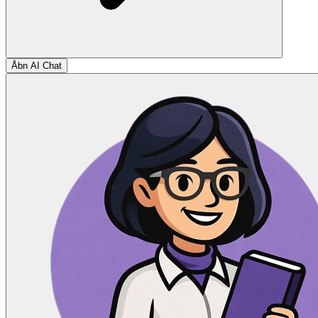
Åbn AI Chat