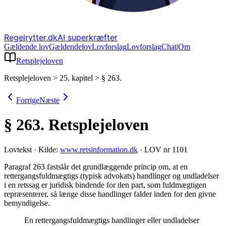
Regelrytter.dk
AI superkræfter
Gældende lov
Gældende
lov
Lovforslag
Lov
forslag
Chat
|
Om
Retsplejeloven
Retsplejeloven
>
25. kapitel
>
§ 263.
Forrige
Næste
§ 263.
Retsplejeloven
Lovtekst
·
Kilde:
www.retsinformation.dk
·
LOV nr 1101
Paragraf 263 fastslår det grundlæggende princip om, at en
rettergangsfuldmægtigs (typisk advokats) handlinger og undladelser
i en retssag er juridisk bindende for den part, som fuldmægtigen
repræsenterer, så længe disse handlinger falder inden for den givne
bemyndigelse
.
En rettergangsfuldmægtigs handlinger eller undladelser