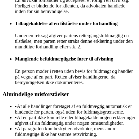
En advokat forhandler og accepterer et forlig i en civil sag.
Forliget er bindende for klienten, da advokaten handlede
inden for sin bemyndigelse.
Tilbagekaldelse af en tilståelse under forhandling
Under en retssag afgiver partens rettergangsfuldmægtig en
tilståelse, men parten retter straks denne erklæring under den
mundtlige forhandling efter stk. 2.
Manglende befuldmægtigelse fører til afvisning
En person møder i retten uden bevis for fuldmagt og handler
på vegne af en part. Retten afviser handlingerne, da
bemyndigelsen ikke dokumenteres.
Almindelige misforståelser
•
At alle handlinger foretaget af en fuldmægtig automatisk er
bindende for parten, også uden for fuldmagtsgrænserne.
•
At en part ikke kan rette eller tilbagekalde nogen erklæringer
afgivet af sin fuldmægtig under nogen omstændigheder.
•
At paragrafen kun beskytter advokater, mens andre
fuldmægtige ikke har samme retsvirkning.