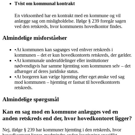
Tvist om kommunal kontrakt
En virksomhed har en kontrakt med en kommune og vil
anlægge sag om misligholdelse. Ifølge § 239 foregår sagen
ved den retskreds, hvor kommunens hovedkontor findes.
Almindelige misforståelser
•
At kommunen kan sagsøges ved enhver retskreds i
kommunen – det er kun hovedkontorets retskreds, der gælder.
•
At kommunale underafdelinger eller institutioner
nødvendigvis har samme hjemting som kommunen selv – det
afhænger af deres juridiske status.
•
At borgeren kan vælge hjemting efter eget ønske ved sag
mod kommunen – hjemting er fastsat til hovedkontorets
retskreds.
Almindelige spørgsmål
Kan en sag mod en kommune anlægges ved en
anden retskreds end der, hvor hovedkontoret ligger?
Nej, ifølge § 239 har kommuner hjemting i den retskreds, hvor