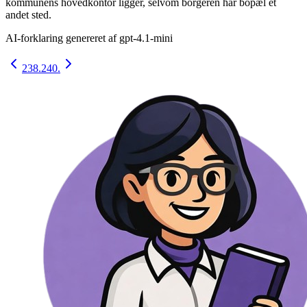
kommunens hovedkontor ligger, selvom borgeren har bopæl et
andet sted.
AI-forklaring genereret af
gpt-4.1-mini
238.
240.