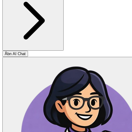
Åbn AI Chat