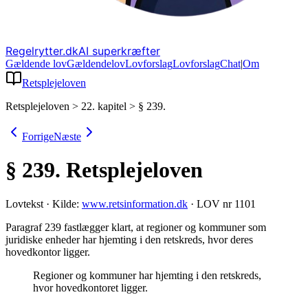
Regelrytter.dk
AI superkræfter
Gældende lov
Gældende
lov
Lovforslag
Lov
forslag
Chat
|
Om
Retsplejeloven
Retsplejeloven
>
22. kapitel
>
§ 239.
Forrige
Næste
§ 239.
Retsplejeloven
Lovtekst
·
Kilde:
www.retsinformation.dk
·
LOV nr 1101
Paragraf 239 fastlægger klart, at regioner og kommuner som
juridiske enheder har hjemting i den retskreds, hvor deres
hovedkontor ligger
.
Regioner og kommuner har hjemting i den retskreds,
hvor hovedkontoret ligger.