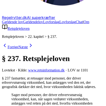
Regelrytter.dk
AI superkræfter
Gældende lov
Gældende
lov
Lovforslag
Lov
forslag
Chat
|
Om
Retsplejeloven
Retsplejeloven
>
22. kapitel
>
§ 237.
Forrige
Næste
§ 237.
Retsplejeloven
Lovtekst
·
Kilde:
www.retsinformation.dk
·
LOV nr 1101
§ 237 fastsætter, at retssager mod personer, der driver
erhvervsmæssig virksomhed, kan anlægges ved den ret, der
geografisk dækker det sted, hvor virksomheden faktisk udøves
.
Sager mod personer, der driver erhvervsmæssig
virksomhed, kan, når sagen vedrører virksomheden,
anlægges ved retten på det sted, hvorfra virksomheden