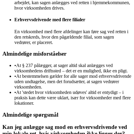
arbejdet, kan sagen anlægges ved retten i hjemmekommunen,
hvor virksomheden drives.
Erhvervsdrivende med flere filialer
En virksomhed med flere afdelinger kan føre sag ved retten i
den retskreds, hvor den pågældende filial, som sagen
vedrører, er placeret.
Almindelige misforståelser
•
At § 237 pålægger, at sager altid skal anlægges ved
virksomhedens driftssted – det er en mulighed, ikke en pligt.
•
At bestemmelsen gælder for alle sager mod erhvervsdrivende
uden undtagelse, men det forudsætter, at sagen vedrører
virksomheden.
•
At 'stedet hvor virksomheden udøves' altid er entydigt – i
praksis kan dette være uklart, især for virksomheder med flere
lokationer.
Almindelige spørgsmål
Kan jeg anlægge sag mod en erhvervsdrivende ved
min lokale ret, hvis virksomheden ikke ligger der?