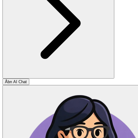
Åbn AI Chat