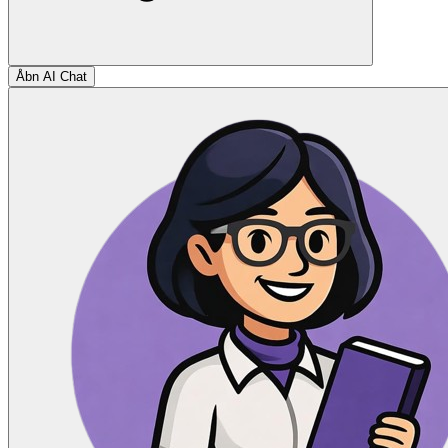
Åbn AI Chat