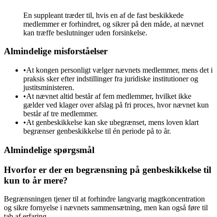
En suppleant træder til, hvis en af de fast beskikkede
medlemmer er forhindret, og sikrer på den måde, at nævnet
kan træffe beslutninger uden forsinkelse.
Almindelige misforståelser
•
At kongen personligt vælger nævnets medlemmer, mens det i
praksis sker efter indstillinger fra juridiske institutioner og
justitsministeren.
•
At nævnet altid består af fem medlemmer, hvilket ikke
gælder ved klager over afslag på fri proces, hvor nævnet kun
består af tre medlemmer.
•
At genbeskikkelse kan ske ubegrænset, mens loven klart
begrænser genbeskikkelse til én periode på to år.
Almindelige spørgsmål
Hvorfor er der en begrænsning på genbeskikkelse til
kun to år mere?
Begrænsningen tjener til at forhindre langvarig magtkoncentration
og sikre fornyelse i nævnets sammensætning, men kan også føre til
tab af erfaring.