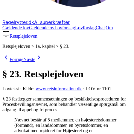
Regelrytter.dk
AI superkræfter
Gældende lov
Gældende
lov
Lovforslag
Lov
forslag
Chat
|
Om
Retsplejeloven
Retsplejeloven
>
1a. kapitel
>
§ 23.
Forrige
Næste
§ 23.
Retsplejeloven
Lovtekst
·
Kilde:
www.retsinformation.dk
·
LOV nr 1101
§ 23 fastlægger sammensætningen og beskikkelsesproceduren for
Procesbevillingsnævnet, som behandler væsentlige spørgsmål om
adgang til appel og fri proces
.
Nævnet består af 5 medlemmer, en højesteretsdommer
(formand), en landsdommer, en byretsdommer, en
advokat med møderet for Højesteret og en