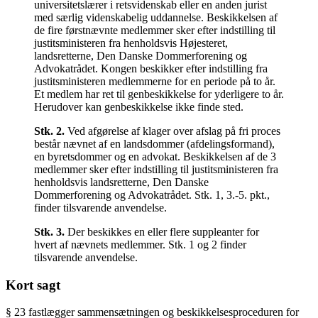
universitetslærer i retsvidenskab eller en anden jurist
med særlig videnskabelig uddannelse. Beskikkelsen af
de fire førstnævnte medlemmer sker efter indstilling til
justitsministeren fra henholdsvis Højesteret,
landsretterne, Den Danske Dommerforening og
Advokatrådet. Kongen beskikker efter indstilling fra
justitsministeren medlemmerne for en periode på to år.
Et medlem har ret til genbeskikkelse for yderligere to år.
Herudover kan genbeskikkelse ikke finde sted.
Stk.
2
.
Ved afgørelse af klager over afslag på fri proces
består nævnet af en landsdommer (afdelingsformand),
en byretsdommer og en advokat. Beskikkelsen af de 3
medlemmer sker efter indstilling til justitsministeren fra
henholdsvis landsretterne, Den Danske
Dommerforening og Advokatrådet. Stk. 1, 3.-5. pkt.,
finder tilsvarende anvendelse.
Stk.
3
.
Der beskikkes en eller flere suppleanter for
hvert af nævnets medlemmer. Stk. 1 og 2 finder
tilsvarende anvendelse.
Kort sagt
§ 23 fastlægger sammensætningen og beskikkelsesproceduren for