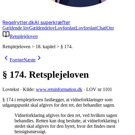
Regelrytter.dk
AI superkræfter
Gældende lov
Gældende
lov
Lovforslag
Lov
forslag
Chat
|
Om
Retsplejeloven
Retsplejeloven
>
18. kapitel
>
§ 174.
Forrige
Næste
§ 174.
Retsplejeloven
Lovtekst
·
Kilde:
www.retsinformation.dk
·
LOV nr 1101
§ 174 i retsplejeloven fastlægger, at vidneforklaringer som
udgangspunkt skal afgives for den ret, der behandler sagen
.
Vidneforklaring afgives for den ret, ved hvilken sagen
behandles. Retten kan dog beslutte, at vidneforklaring i
stedet skal afgives for den byret, hvor det findes mest
hensigtsmæssigt.