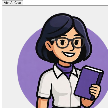
Åbn AI Chat