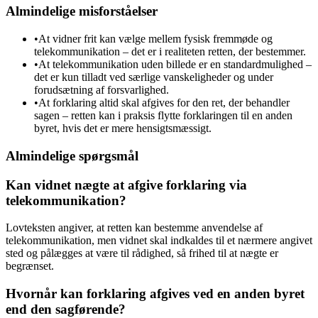
Almindelige misforståelser
•
At vidner frit kan vælge mellem fysisk fremmøde og
telekommunikation – det er i realiteten retten, der bestemmer.
•
At telekommunikation uden billede er en standardmulighed –
det er kun tilladt ved særlige vanskeligheder og under
forudsætning af forsvarlighed.
•
At forklaring altid skal afgives for den ret, der behandler
sagen – retten kan i praksis flytte forklaringen til en anden
byret, hvis det er mere hensigtsmæssigt.
Almindelige spørgsmål
Kan vidnet nægte at afgive forklaring via
telekommunikation?
Lovteksten angiver, at retten kan bestemme anvendelse af
telekommunikation, men vidnet skal indkaldes til et nærmere angivet
sted og pålægges at være til rådighed, så frihed til at nægte er
begrænset.
Hvornår kan forklaring afgives ved en anden byret
end den sagførende?