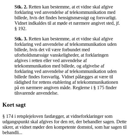
Stk.
2
.
Retten kan bestemme, at et vidne skal afgive
forklaring ved anvendelse af telekommunikation med
billede, hvis det findes hensigtsmæssigt og forsvarligt.
Vidnet indkaldes til at møde et nærmere angivet sted, jf.
§ 192.
Stk.
3
.
Retten kan bestemme, at et vidne skal afgive
forklaring ved anvendelse af telekommunikation uden
billede, hvis det vil være forbundet med
uforholdsmæssige vanskeligheder, at forklaringen
afgives i retten eller ved anvendelse af
telekommunikation med billede, og afgivelse af
forklaring ved anvendelse af telekommunikation uden
billede findes forsvarlig. Vidnet pålægges at være til
rådighed for rettens etablering af telekommunikationen
på en nærmere angiven måde. Reglerne i § 175 finder
tilsvarende anvendelse.
Kort sagt
§ 174 i retsplejeloven fastlægger, at vidneforklaringer som
udgangspunkt skal afgives for den ret, der behandler sagen. Dette
sikrer, at vidnet møder den kompetente domstol, som har sagen til
behandli...