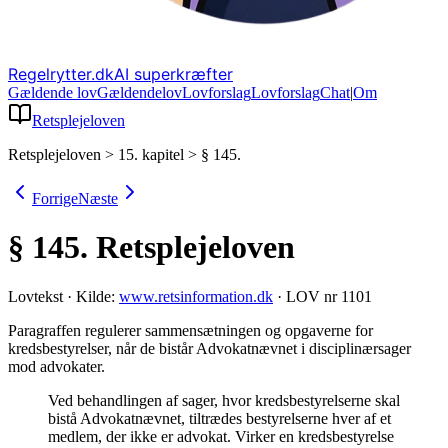
Regelrytter.dk
AI superkræfter
Gældende lov
Gældende
lov
Lovforslag
Lov
forslag
Chat
|
Om
Retsplejeloven
Retsplejeloven
>
15. kapitel
>
§ 145.
Forrige
Næste
§ 145.
Retsplejeloven
Lovtekst
·
Kilde:
www.retsinformation.dk
·
LOV nr 1101
Paragraffen regulerer sammensætningen og opgaverne for
kredsbestyrelser, når de bistår Advokatnævnet i disciplinærsager
mod advokater
.
Ved behandlingen af sager, hvor kredsbestyrelserne skal
bistå Advokatnævnet, tiltrædes bestyrelserne hver af et
medlem, der ikke er advokat. Virker en kredsbestyrelse