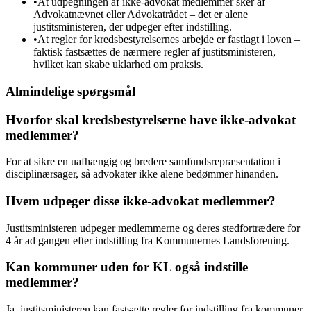
•
At udpegningen af ikke-advokat medlemmer sker af
Advokatnævnet eller Advokatrådet – det er alene
justitsministeren, der udpeger efter indstilling.
•
At regler for kredsbestyrelsernes arbejde er fastlagt i loven –
faktisk fastsættes de nærmere regler af justitsministeren,
hvilket kan skabe uklarhed om praksis.
Almindelige spørgsmål
Hvorfor skal kredsbestyrelserne have ikke-advokat
medlemmer?
For at sikre en uafhængig og bredere samfundsrepræsentation i
disciplinærsager, så advokater ikke alene bedømmer hinanden.
Hvem udpeger disse ikke-advokat medlemmer?
Justitsministeren udpeger medlemmerne og deres stedfortrædere for
4 år ad gangen efter indstilling fra Kommunernes Landsforening.
Kan kommuner uden for KL også indstille
medlemmer?
Ja, justitsministeren kan fastsætte regler for indstilling fra kommuner,