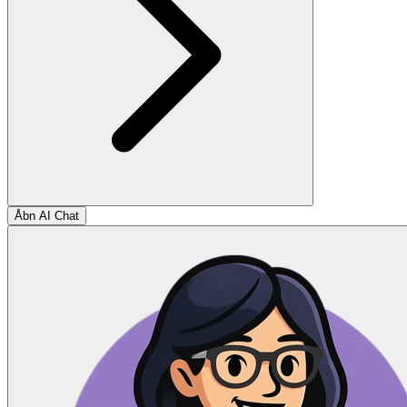
Åbn AI Chat