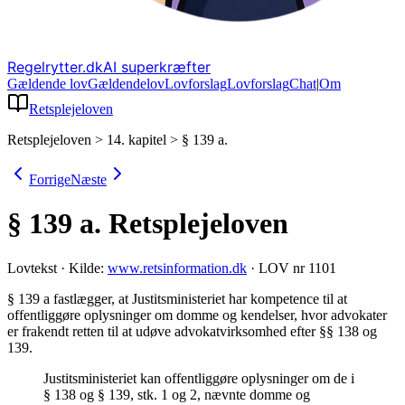
Regelrytter.dk
AI superkræfter
Gældende lov
Gældende
lov
Lovforslag
Lov
forslag
Chat
|
Om
Retsplejeloven
Retsplejeloven
>
14. kapitel
>
§ 139 a.
Forrige
Næste
§ 139 a.
Retsplejeloven
Lovtekst
·
Kilde:
www.retsinformation.dk
·
LOV nr 1101
§ 139 a fastlægger, at Justitsministeriet har kompetence til at
offentliggøre oplysninger om domme og kendelser, hvor advokater
er frakendt retten til at udøve advokatvirksomhed efter §§ 138 og
139
.
Justitsministeriet kan offentliggøre oplysninger om de i
§ 138 og § 139, stk. 1 og 2, nævnte domme og