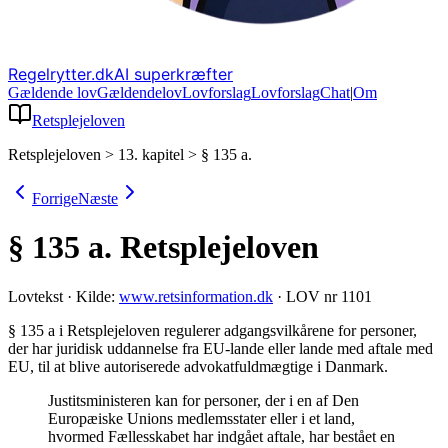
Regelrytter.dk
AI superkræfter
Gældende lov
Gældende
lov
Lovforslag
Lov
forslag
Chat
|
Om
Retsplejeloven
Retsplejeloven
>
13. kapitel
>
§ 135 a.
Forrige
Næste
§ 135 a.
Retsplejeloven
Lovtekst
·
Kilde:
www.retsinformation.dk
·
LOV nr 1101
§ 135 a i Retsplejeloven regulerer adgangsvilkårene for personer,
der har juridisk uddannelse fra EU-lande eller lande med aftale med
EU, til at blive autoriserede advokatfuldmægtige i Danmark
.
Justitsministeren kan for personer, der i en af Den
Europæiske Unions medlemsstater eller i et land,
hvormed Fællesskabet har indgået aftale, har bestået en