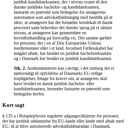
juridisk kandidateksamen, der i niveau svarer til den
danske juridiske bachelor- og kandidateksamen,
fastsætte en prøvetid som betingelse for ansøgerens
autorisation som advokatfuldmægtig med henblik på at
sikre, at ansøgeren har det fornødne kendskab til dansk
procesret samt behersker det danske sprog på et sådant
niveau, at ansøgeren kan gennemføre en
hovedforhandling på forsvarlig vis. Det samme gælder
for personer, der i en af Den Europæiske Unions
medlemsstater eller i et land, hvormed Fællesskabet har
indgået aftale, har bestået en juridisk bacheloreksamen
og i Danmark har bestået en juridisk kandidateksamen.
Stk.
2
.
Justitsministeren kan i øvrigt, i det omfang det er
nødvendigt til opfyldelse af Danmarks EU-retlige
forpligtelser, fritage fra kravet om, at ansøgeren skal
have bestået en dansk juridisk bachelor- eller
kandidateksamen, herunder fastsætte en prøvetid som
betingelse herfor.
Kort sagt
§ 135 a i Retsplejeloven regulerer adgangsvilkårene for personer,
der har juridisk uddannelse fra EU-lande eller lande med aftale med
EU, til at blive autoriserede advokatfuldmægtige i Danmark.