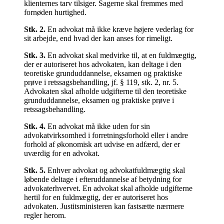
klienternes tarv tilsiger. Sagerne skal fremmes med
fornøden hurtighed.
Stk.
2
.
En advokat må ikke kræve højere vederlag for
sit arbejde, end hvad der kan anses for rimeligt.
Stk.
3
.
En advokat skal medvirke til, at en fuldmægtig,
der er autoriseret hos advokaten, kan deltage i den
teoretiske grunduddannelse, eksamen og praktiske
prøve i retssagsbehandling, jf. § 119, stk. 2, nr. 5.
Advokaten skal afholde udgifterne til den teoretiske
grunduddannelse, eksamen og praktiske prøve i
retssagsbehandling.
Stk.
4
.
En advokat må ikke uden for sin
advokatvirksomhed i forretningsforhold eller i andre
forhold af økonomisk art udvise en adfærd, der er
uværdig for en advokat.
Stk.
5
.
Enhver advokat og advokatfuldmægtig skal
løbende deltage i efteruddannelse af betydning for
advokaterhvervet. En advokat skal afholde udgifterne
hertil for en fuldmægtig, der er autoriseret hos
advokaten. Justitsministeren kan fastsætte nærmere
regler herom.