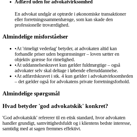
Adfærd uden for advokatvirksomhed
En advokat undgår at optræde i økonomiske transaktioner
eller forretningssammenhænge, som kan skade den
professionelle troværdighed.
Almindelige misforståelser
•
At 'rimeligt vederlag' betyder, at advokaten altid kan
forhandle priser uden begrænsninger – loven sætter en
objektiv grænse for rimelighed.
•
At uddannelseskravet kun gælder fuldmægtige – også
advokater selv skal deltage i løbende efteruddannelse.
•
At adfærdskravet i stk. 4 kun gælder i advokatvirksomheden
– det gælder også for advokatens private forretningsforhold.
Almindelige spørgsmål
Hvad betyder 'god advokatskik' konkret?
'God advokatskik' refererer til en etisk standard, hvor advokaten
handler grundigt, samvittighedsfuldt og i klientens bedste interesse,
samtidig med at sagen fremmes effektivt.