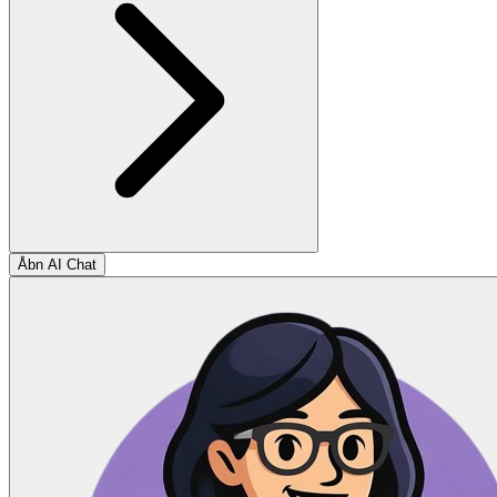
Åbn AI Chat