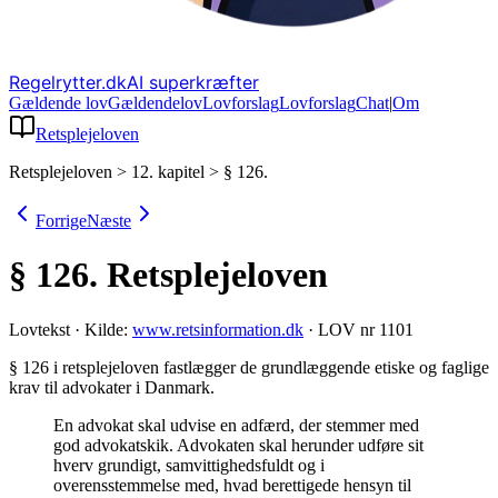
Regelrytter.dk
AI superkræfter
Gældende lov
Gældende
lov
Lovforslag
Lov
forslag
Chat
|
Om
Retsplejeloven
Retsplejeloven
>
12. kapitel
>
§ 126.
Forrige
Næste
§ 126.
Retsplejeloven
Lovtekst
·
Kilde:
www.retsinformation.dk
·
LOV nr 1101
§ 126 i retsplejeloven fastlægger de grundlæggende etiske og faglige
krav til advokater i Danmark
.
En advokat skal udvise en adfærd, der stemmer med
god advokatskik. Advokaten skal herunder udføre sit
hverv grundigt, samvittighedsfuldt og i
overensstemmelse med, hvad berettigede hensyn til