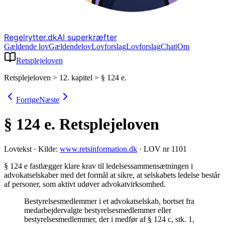
Regelrytter.dk
AI superkræfter
Gældende lov
Gældende
lov
Lovforslag
Lov
forslag
Chat
|
Om
Retsplejeloven
Retsplejeloven
>
12. kapitel
>
§ 124 e.
Forrige
Næste
§ 124 e.
Retsplejeloven
Lovtekst
·
Kilde:
www.retsinformation.dk
·
LOV nr 1101
§ 124 e fastlægger klare krav til ledelsessammensætningen i
advokatselskaber med det formål at sikre, at selskabets ledelse består
af personer, som aktivt udøver advokatvirksomhed
.
Bestyrelsesmedlemmer i et advokatselskab, bortset fra
medarbejdervalgte bestyrelsesmedlemmer eller
bestyrelsesmedlemmer, der i medfør af § 124 c, stk. 1,