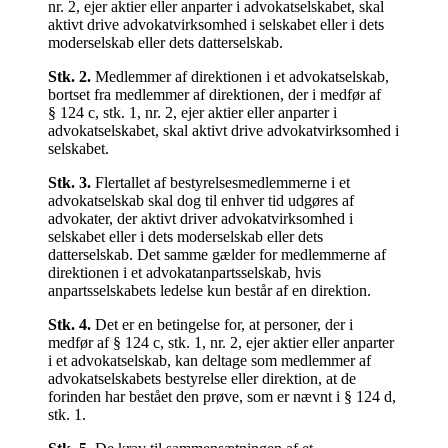
nr. 2, ejer aktier eller anparter i advokatselskabet, skal
aktivt drive advokatvirksomhed i selskabet eller i dets
moderselskab eller dets datterselskab.
Stk.
2
.
Medlemmer af direktionen i et advokatselskab,
bortset fra medlemmer af direktionen, der i medfør af
§ 124 c, stk. 1, nr. 2, ejer aktier eller anparter i
advokatselskabet, skal aktivt drive advokatvirksomhed i
selskabet.
Stk.
3
.
Flertallet af bestyrelsesmedlemmerne i et
advokatselskab skal dog til enhver tid udgøres af
advokater, der aktivt driver advokatvirksomhed i
selskabet eller i dets moderselskab eller dets
datterselskab. Det samme gælder for medlemmerne af
direktionen i et advokatanpartsselskab, hvis
anpartsselskabets ledelse kun består af en direktion.
Stk.
4
.
Det er en betingelse for, at personer, der i
medfør af § 124 c, stk. 1, nr. 2, ejer aktier eller anparter
i et advokatselskab, kan deltage som medlemmer af
advokatselskabets bestyrelse eller direktion, at de
forinden har bestået den prøve, som er nævnt i § 124 d,
stk. 1.