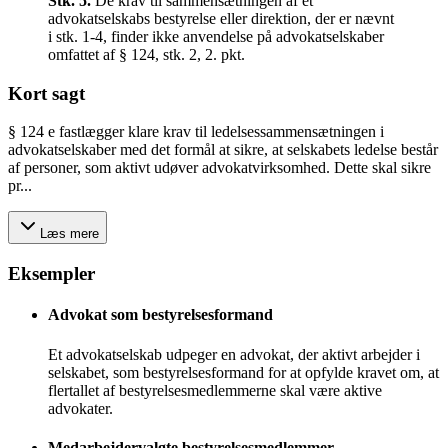
Stk.
5
.
De krav til sammensætningen af et
advokatselskabs bestyrelse eller direktion, der er nævnt
i stk. 1-4, finder ikke anvendelse på advokatselskaber
omfattet af § 124, stk. 2, 2. pkt.
Kort sagt
§ 124 e fastlægger klare krav til ledelsessammensætningen i
advokatselskaber med det formål at sikre, at selskabets ledelse består
af personer, som aktivt udøver advokatvirksomhed. Dette skal sikre
pr...
Læs mere
Eksempler
Advokat som bestyrelsesformand
Et advokatselskab udpeger en advokat, der aktivt arbejder i
selskabet, som bestyrelsesformand for at opfylde kravet om, at
flertallet af bestyrelsesmedlemmerne skal være aktive
advokater.
Medarbejdervalgte bestyrelsesmedlemmer