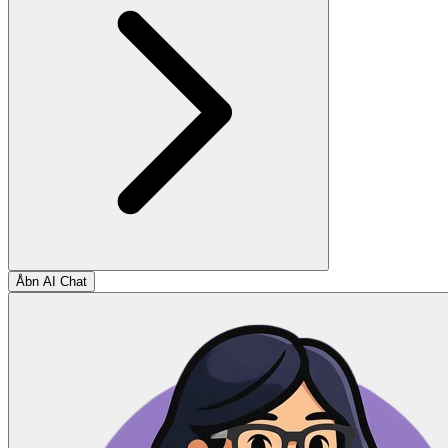
Åbn AI Chat