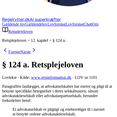
Regelrytter.dk
AI superkræfter
Gældende lov
Gældende
lov
Lovforslag
Lov
forslag
Chat
|
Om
Retsplejeloven
Retsplejeloven
>
12. kapitel
>
§ 124 a.
Forrige
Næste
§ 124 a.
Retsplejeloven
Lovtekst
·
Kilde:
www.retsinformation.dk
·
LOV nr 1101
Paragraffen fastlægger, at advokatselskaber har eneret og pligt til at
benytte specifikke betegnelser i deres selskabsnavn, såsom
advokataktieselskab eller advokatanpartsselskab, herunder
forkortelser heraf
.
Et advokatselskab er pligtigt og eneberettiget til i navnet
at benytte ordene advokataktieselskab,