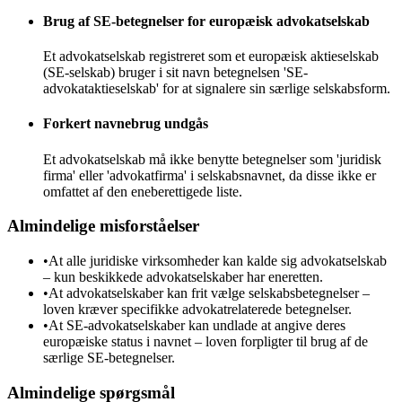
Brug af SE-betegnelser for europæisk advokatselskab
Et advokatselskab registreret som et europæisk aktieselskab
(SE-selskab) bruger i sit navn betegnelsen 'SE-
advokataktieselskab' for at signalere sin særlige selskabsform.
Forkert navnebrug undgås
Et advokatselskab må ikke benytte betegnelser som 'juridisk
firma' eller 'advokatfirma' i selskabsnavnet, da disse ikke er
omfattet af den eneberettigede liste.
Almindelige misforståelser
•
At alle juridiske virksomheder kan kalde sig advokatselskab
– kun beskikkede advokatselskaber har eneretten.
•
At advokatselskaber kan frit vælge selskabsbetegnelser –
loven kræver specifikke advokatrelaterede betegnelser.
•
At SE-advokatselskaber kan undlade at angive deres
europæiske status i navnet – loven forpligter til brug af de
særlige SE-betegnelser.
Almindelige spørgsmål