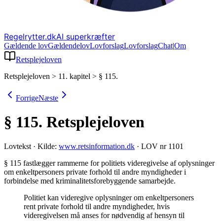
Regelrytter.dk
AI superkræfter
Gældende lov
Gældende
lov
Lovforslag
Lov
forslag
Chat
|
Om
Retsplejeloven
Retsplejeloven
>
11. kapitel
>
§ 115.
Forrige
Næste
§ 115.
Retsplejeloven
Lovtekst
·
Kilde:
www.retsinformation.dk
·
LOV nr 1101
§ 115 fastlægger rammerne for politiets videregivelse af oplysninger
om enkeltpersoners private forhold til andre myndigheder i
forbindelse med kriminalitetsforebyggende samarbejde
.
Politiet kan videregive oplysninger om enkeltpersoners
rent private forhold til andre myndigheder, hvis
videregivelsen må anses for nødvendig af hensyn til