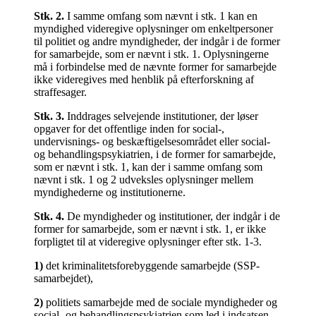
Stk.
2
.
I samme omfang som nævnt i stk. 1 kan en
myndighed videregive oplysninger om enkeltpersoner
til politiet og andre myndigheder, der indgår i de former
for samarbejde, som er nævnt i stk. 1. Oplysningerne
må i forbindelse med de nævnte former for samarbejde
ikke videregives med henblik på efterforskning af
straffesager.
Stk.
3
.
Inddrages selvejende institutioner, der løser
opgaver for det offentlige inden for social-,
undervisnings- og beskæftigelsesområdet eller social-
og behandlingspsykiatrien, i de former for samarbejde,
som er nævnt i stk. 1, kan der i samme omfang som
nævnt i stk. 1 og 2 udveksles oplysninger mellem
myndighederne og institutionerne.
Stk.
4
.
De myndigheder og institutioner, der indgår i de
former for samarbejde, som er nævnt i stk. 1, er ikke
forpligtet til at videregive oplysninger efter stk. 1-3.
1
)
det kriminalitetsforebyggende samarbejde (SSP-
samarbejdet),
2
)
politiets samarbejde med de sociale myndigheder og
social- og behandlingspsykiatrien som led i indsatsen