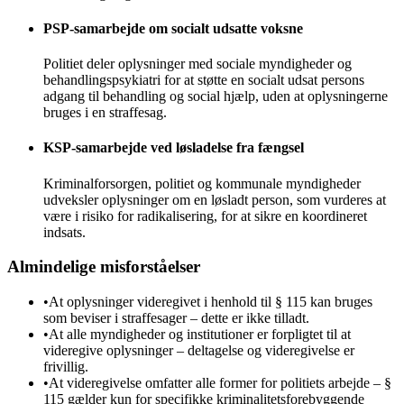
PSP-samarbejde om socialt udsatte voksne
Politiet deler oplysninger med sociale myndigheder og
behandlingspsykiatri for at støtte en socialt udsat persons
adgang til behandling og social hjælp, uden at oplysningerne
bruges i en straffesag.
KSP-samarbejde ved løsladelse fra fængsel
Kriminalforsorgen, politiet og kommunale myndigheder
udveksler oplysninger om en løsladt person, som vurderes at
være i risiko for radikalisering, for at sikre en koordineret
indsats.
Almindelige misforståelser
•
At oplysninger videregivet i henhold til § 115 kan bruges
som beviser i straffesager – dette er ikke tilladt.
•
At alle myndigheder og institutioner er forpligtet til at
videregive oplysninger – deltagelse og videregivelse er
frivillig.
•
At videregivelse omfatter alle former for politiets arbejde – §
115 gælder kun for specifikke kriminalitetsforebyggende