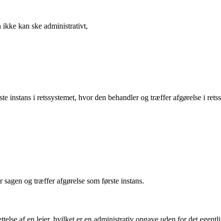
 ikke kan ske administrativt,
instans i retssystemet, hvor den behandler og træffer afgørelse i retssa
r sagen og træffer afgørelse som første instans.
lse af en lejer, hvilket er en administrativ opgave uden for det egentli