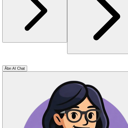
Åbn AI Chat