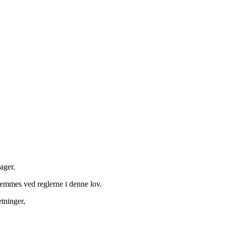
sager
.
stemmes ved reglerne i denne lov.
etninger,