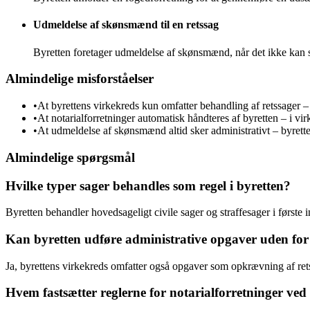
Udmeldelse af skønsmænd til en retssag
Byretten foretager udmeldelse af skønsmænd, når det ikke kan sk
Almindelige misforståelser
•
At byrettens virkekreds kun omfatter behandling af retssager –
•
At notarialforretninger automatisk håndteres af byretten – i virk
•
At udmeldelse af skønsmænd altid sker administrativt – byretten 
Almindelige spørgsmål
Hvilke typer sager behandles som regel i byretten?
Byretten behandler hovedsageligt civile sager og straffesager i første
Kan byretten udføre administrative opgaver uden for 
Ja, byrettens virkekreds omfatter også opgaver som opkrævning af retsa
Hvem fastsætter reglerne for notarialforretninger ved