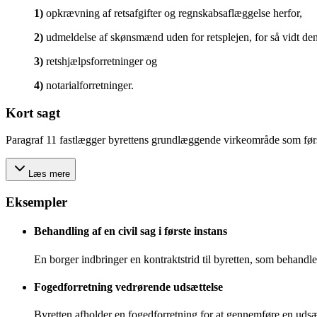
1
)
opkrævning af retsafgifter og regnskabsaflæggelse herfor,
2
)
udmeldelse af skønsmænd uden for retsplejen, for så vidt den
3
)
retshjælpsforretninger og
4
)
notarialforretninger.
Kort sagt
Paragraf 11 fastlægger byrettens grundlæggende virkeområde som første 
Læs mere
Eksempler
Behandling af en civil sag i første instans
En borger indbringer en kontraktstrid til byretten, som behandle
Fogedforretning vedrørende udsættelse
Byretten afholder en fogedforretning for at gennemføre en udsætte