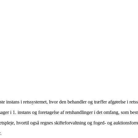
 instans i retssystemet, hvor den behandler og træffer afgørelse i rets
ager i 1. instans og foretagelse af retshandlinger i det omfang, som be
etspleje, hvortil også regnes skifteforvaltning og foged- og auktionsforr
.