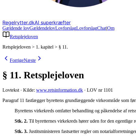
Regelrytter.dk
AI superkræfter
Gældende lov
Gældende
lov
Lovforslag
Lov
forslag
Chat
|
Om
Retsplejeloven
Retsplejeloven
>
1. kapitel
>
§ 11.
Forrige
Næste
§ 11.
Retsplejeloven
Lovtekst
·
Kilde:
www.retsinformation.dk
·
LOV nr 1101
Paragraf 11 fastlægger byrettens grundlæggende virkeområde som første
Byrettens virkekreds omfatter behandling og påkendelse af retss
Stk.
2
.
Til byretternes virkekreds hører uden for den egentlige r
Stk.
3
.
Justitsministeren fastsætter regler om notarialforretninger