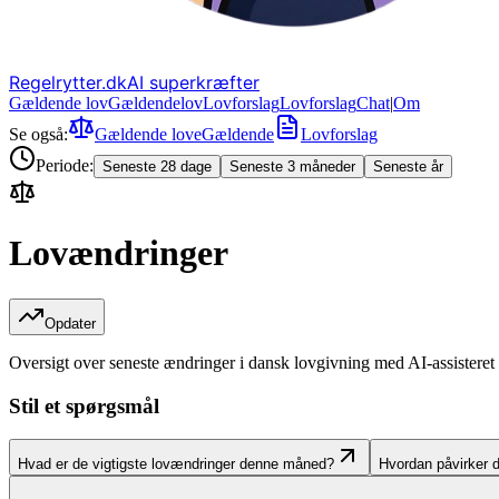
Regelrytter.dk
AI superkræfter
Gældende lov
Gældende
lov
Lovforslag
Lov
forslag
Chat
|
Om
Se også:
Gældende love
Gældende
Lovforslag
Periode:
Seneste 28 dage
Seneste 3 måneder
Seneste år
Lovændringer
Opdater
Oversigt over seneste ændringer i dansk lovgivning med AI-assisteret 
Stil et spørgsmål
Hvad er de vigtigste lovændringer denne måned?
Hvordan påvirker 