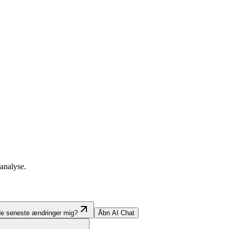
analyse.
de seneste ændringer mig?
Åbn AI Chat