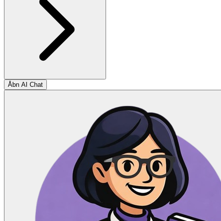
Åbn AI Chat