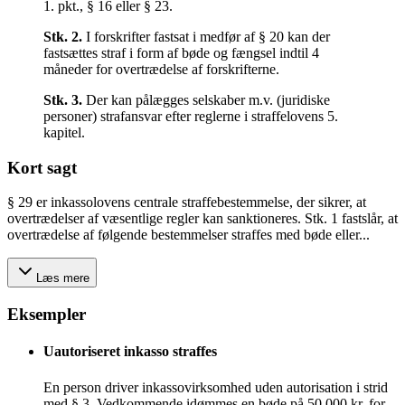
1. pkt., § 16 eller § 23.
Stk.
2
.
I forskrifter fastsat i medfør af § 20 kan der
fastsættes straf i form af bøde og fængsel indtil 4
måneder for overtrædelse af forskrifterne.
Stk.
3
.
Der kan pålægges selskaber m.v. (juridiske
personer) strafansvar efter reglerne i straffelovens 5.
kapitel.
Kort sagt
§ 29 er inkassolovens centrale straffebestemmelse, der sikrer, at
overtrædelser af væsentlige regler kan sanktioneres. Stk. 1 fastslår, at
overtrædelse af følgende bestemmelser straffes med bøde eller...
Læs mere
Eksempler
Uautoriseret inkasso straffes
En person driver inkassovirksomhed uden autorisation i strid
med § 3. Vedkommende idømmes en bøde på 50.000 kr. for