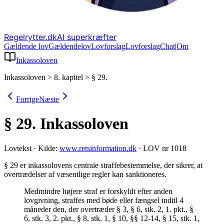
Regelrytter.dk
AI superkræfter
Gældende lov
Gældende
lov
Lovforslag
Lov
forslag
Chat
|
Om
Inkassoloven
Inkassoloven
>
8. kapitel
>
§ 29.
Forrige
Næste
§ 29.
Inkassoloven
Lovtekst
·
Kilde:
www.retsinformation.dk
·
LOV nr 1018
§ 29 er inkassolovens centrale straffebestemmelse, der sikrer, at
overtrædelser af væsentlige regler kan sanktioneres
.
Medmindre højere straf er forskyldt efter anden
lovgivning, straffes med bøde eller fængsel indtil 4
måneder den, der overtræder § 3, § 6, stk. 2, 1. pkt., §
6, stk. 3, 2. pkt., § 8, stk. 1, § 10, §§ 12-14, § 15, stk. 1,