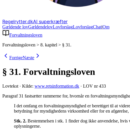
Regelrytter.dk
AI superkræfter
Gældende lov
Gældende
lov
Lovforslag
Lov
forslag
Chat
|
Om
Forvaltningsloven
Forvaltningsloven
>
8. kapitel
>
§ 31.
Forrige
Næste
§ 31.
Forvaltningsloven
Lovtekst
·
Kilde:
www.retsinformation.dk
·
LOV nr 433
Paragraf 31 fastsætter rammerne for, hvornår en forvaltningsmyndighed
I det omfang en forvaltningsmyndighed er berettiget til at vid
betydning for myndighedens virksomhed eller for en afgørelse,
Stk.
2
.
Bestemmelsen i stk. 1 finder dog ikke anvendelse, hvis 
oplysningerne.