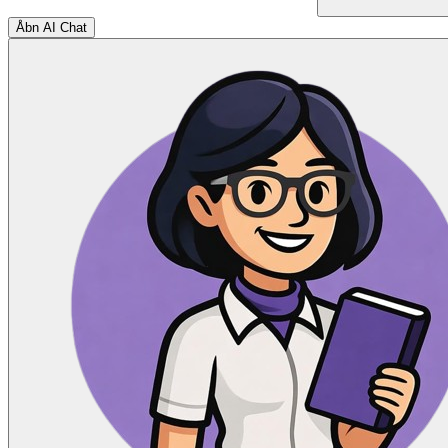
Åbn AI Chat