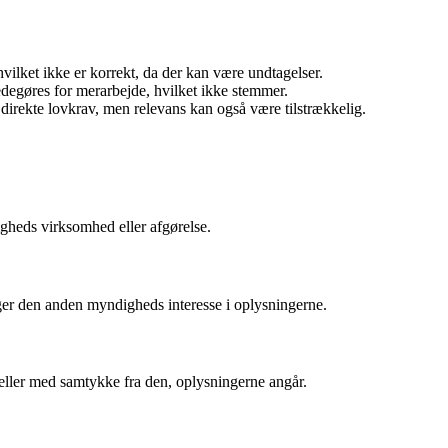
hvilket ikke er korrekt, da der kan være undtagelser.
edegøres for merarbejde, hvilket ikke stemmer.
 direkte lovkrav, men relevans kan også være tilstrækkelig.
igheds virksomhed eller afgørelse.
iger den anden myndigheds interesse i oplysningerne.
v eller med samtykke fra den, oplysningerne angår.