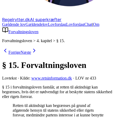
Regelrytter.dk
AI superkræfter
Gældende lov
Gældende
lov
Lovforslag
Lov
forslag
Chat
|
Om
Forvaltningsloven
Forvaltningsloven
>
4. kapitel
>
§ 15.
Forrige
Næste
§ 15.
Forvaltningsloven
Lovtekst
·
Kilde:
www.retsinformation.dk
·
LOV nr 433
§ 15 i forvaltningsloven fastslår, at retten til aktindsigt kan
begrænses, hvis det er nødvendigt for at beskytte statens sikkerhed
eller rigets forsvar
.
Retten til aktindsigt kan begrænses på grund af
afgørende hensyn til statens sikkerhed eller rigets
forsvar, medmindre partens interesse i at kunne benytte