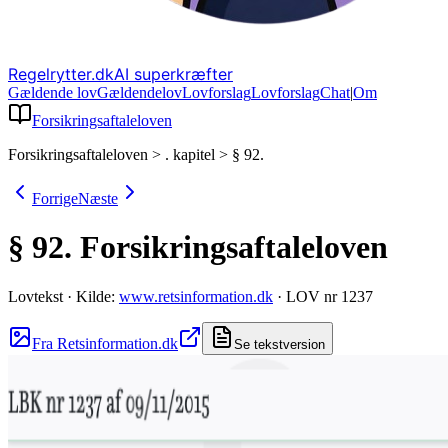
Regelrytter.dk
AI superkræfter
Gældende lov
Gældende
lov
Lovforslag
Lov
forslag
Chat
|
Om
Forsikringsaftaleloven
Forsikringsaftaleloven
>
. kapitel
>
§ 92.
Forrige
Næste
§ 92.
Forsikringsaftaleloven
Lovtekst
·
Kilde:
www.retsinformation.dk
·
LOV nr 1237
Fra Retsinformation.dk
Se tekstversion