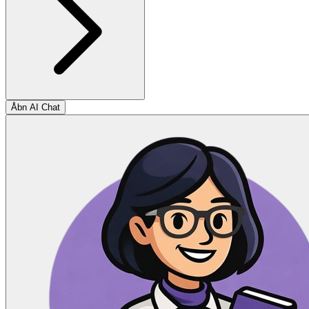
Åbn AI Chat