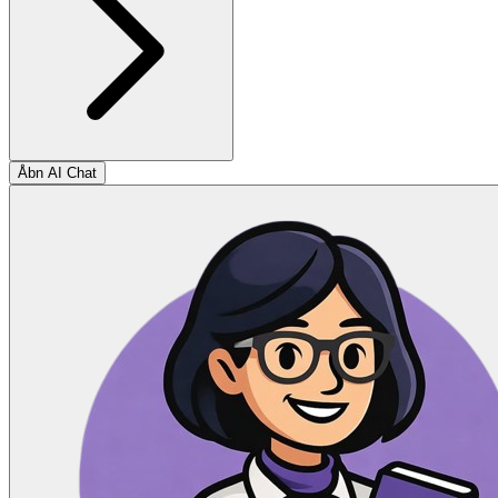
Åbn AI Chat