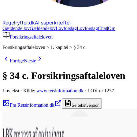
Regelrytter.dk
AI superkræfter
Gældende lov
Gældende
lov
Lovforslag
Lov
forslag
Chat
|
Om
Forsikringsaftaleloven
Forsikringsaftaleloven
>
1. kapitel
>
§ 34 c.
Forrige
Næste
§ 34 c.
Forsikringsaftaleloven
Lovtekst
·
Kilde:
www.retsinformation.dk
·
LOV nr 1237
Fra Retsinformation.dk
Se tekstversion